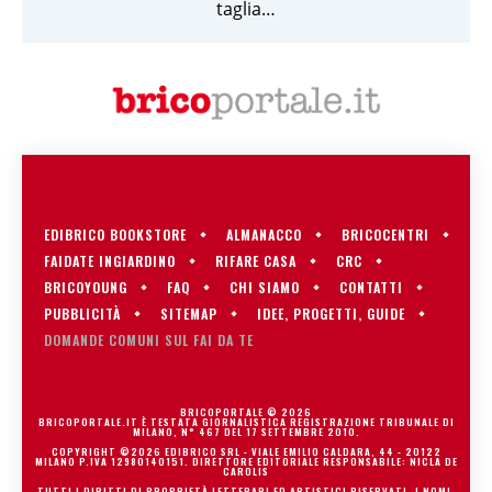
taglia…
EDIBRICO BOOKSTORE
ALMANACCO
BRICOCENTRI
FAIDATE INGIARDINO
RIFARE CASA
CRC
BRICOYOUNG
FAQ
CHI SIAMO
CONTATTI
PUBBLICITÀ
SITEMAP
IDEE, PROGETTI, GUIDE
DOMANDE COMUNI SUL FAI DA TE
BRICOPORTALE © 2026
BRICOPORTALE.IT È TESTATA GIORNALISTICA REGISTRAZIONE TRIBUNALE DI
MILANO, N° 467 DEL 17 SETTEMBRE 2010.
COPYRIGHT ©2026 EDIBRICO SRL - VIALE EMILIO CALDARA, 44 - 20122
MILANO P.IVA 12980140151. DIRETTORE EDITORIALE RESPONSABILE: NICLA DE
CAROLIS
TUTTI I DIRITTI DI PROPRIETÀ LETTERARI ED ARTISTICI RISERVATI. I NOMI,