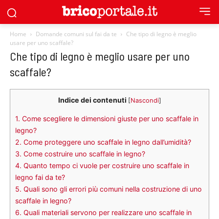
Home
Domande comuni sul fai da te
Che tipo di legno è meglio
usare per uno scaffale?
Che tipo di legno è meglio usare per uno
scaffale?
Indice dei contenuti
[
Nascondi
]
1.
Come scegliere le dimensioni giuste per uno scaffale in
legno?
2.
Come proteggere uno scaffale in legno dall’umidità?
3.
Come costruire uno scaffale in legno?
4.
Quanto tempo ci vuole per costruire uno scaffale in
legno fai da te?
5.
Quali sono gli errori più comuni nella costruzione di uno
scaffale in legno?
6.
Quali materiali servono per realizzare uno scaffale in