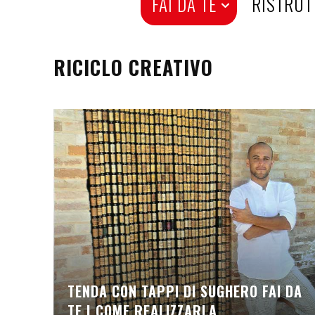
H
FAI DA TE
RISTRUT
O
RICICLO CREATIVO
M
E
TENDA CON TAPPI DI SUGHERO FAI DA
TE | COME REALIZZARLA