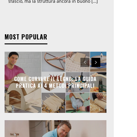
sfascio, ma la struttura ancora in buono […]
MOST POPULAR
COME CURVARE IL LEGNO: LA GUIDA
PRATICA AI 4 METODI PRINCIPALI