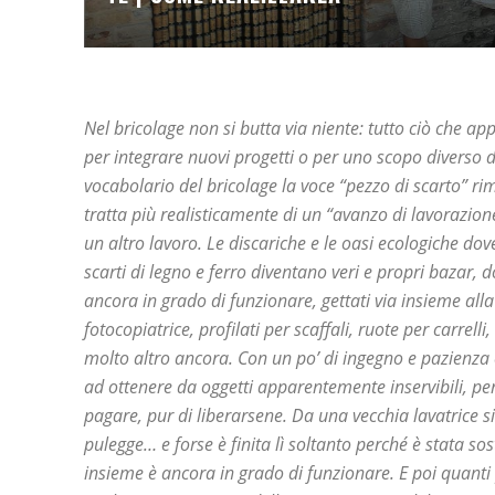
Nel bricolage non si butta via niente: tutto ciò che ap
per integrare nuovi progetti o per uno scopo diverso d
vocabolario del bricolage la voce “pezzo di scarto” rim
tratta più realisticamente di un “avanzo di lavorazione
un altro lavoro. Le discariche e le oasi ecologiche dove
scarti di legno e ferro diventano veri e propri bazar, 
ancora in grado di funzionare, gettati via insieme alla
fotocopiatrice, profilati per scaffali, ruote per carrelli
molto altro ancora. Con un po’ di ingegno e pazienza 
ad ottenere da oggetti apparentemente inservibili, pe
pagare, pur di liberarsene. Da una vecchia lavatrice s
pulegge… e forse è finita lì soltanto perché è stata so
insieme è ancora in grado di funzionare. E poi quanti 