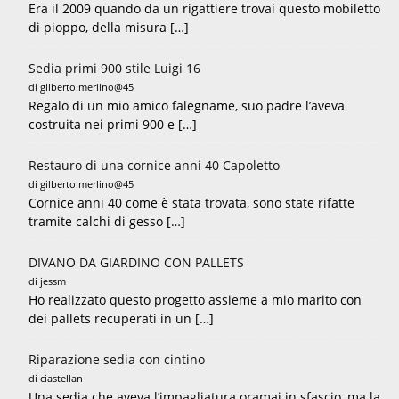
Era il 2009 quando da un rigattiere trovai questo mobiletto
di pioppo, della misura […]
Sedia primi 900 stile Luigi 16
di gilberto.merlino@45
Regalo di un mio amico falegname, suo padre l’aveva
costruita nei primi 900 e […]
Restauro di una cornice anni 40 Capoletto
di gilberto.merlino@45
Cornice anni 40 come è stata trovata, sono state rifatte
tramite calchi di gesso […]
DIVANO DA GIARDINO CON PALLETS
di jessm
Ho realizzato questo progetto assieme a mio marito con
dei pallets recuperati in un […]
Riparazione sedia con cintino
di ciastellan
Una sedia che aveva l’impagliatura oramai in sfascio, ma la