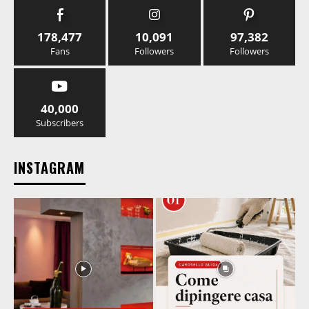
178,477
10,091
97,382
Fans
Followers
Followers
40,000
Subscribers
INSTAGRAM