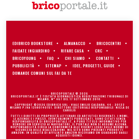
EDIBRICO BOOKSTORE
ALMANACCO
BRICOCENTRI
FAIDATE INGIARDINO
RIFARE CASA
CRC
BRICOYOUNG
FAQ
CHI SIAMO
CONTATTI
PUBBLICITÀ
SITEMAP
IDEE, PROGETTI, GUIDE
DOMANDE COMUNI SUL FAI DA TE
BRICOPORTALE © 2026
BRICOPORTALE.IT È TESTATA GIORNALISTICA REGISTRAZIONE TRIBUNALE DI
MILANO, N° 467 DEL 17 SETTEMBRE 2010.
COPYRIGHT ©2026 EDIBRICO SRL - VIALE EMILIO CALDARA, 44 - 20122
MILANO P.IVA 12980140151. DIRETTORE EDITORIALE RESPONSABILE: NICLA DE
CAROLIS
TUTTI I DIRITTI DI PROPRIETÀ LETTERARI ED ARTISTICI RISERVATI. I NOMI,
LE AZIENDE E I PREZZI, EVENTUALMENTE PUBBLICATI, SONO CITATI SENZA
RESPONSABILITÀ DI BRICOPORTALE.IT, A PURO TITOLO INFORMATIVO PER
RENDERE UN SERVIZIO AI NAVIGATORI. IL PORTALE NON SI ASSUME ALCUNA
RESPONSABILITÀ CIRCA LA CONFORMITÀ ALLE VIGENTI LEGGI SULLE NORME DI
SICUREZZA DELLE REALIZZAZIONI. NEL SITO SONO PRESENTI PRODOTTI
AMAZON; IN QUALITÀ DI AFFILIATO AMAZON RICEVIAMO UN GUADAGNO DAGLI
ACQUISTI IDONEI.