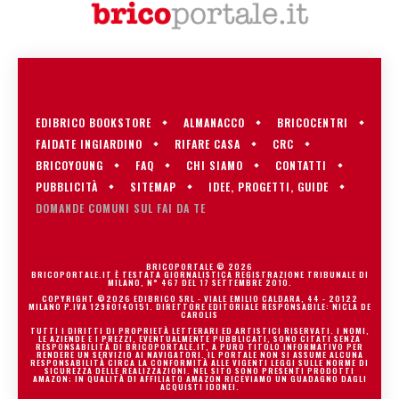
EDIBRICO BOOKSTORE
ALMANACCO
BRICOCENTRI
FAIDATE INGIARDINO
RIFARE CASA
CRC
BRICOYOUNG
FAQ
CHI SIAMO
CONTATTI
PUBBLICITÀ
SITEMAP
IDEE, PROGETTI, GUIDE
DOMANDE COMUNI SUL FAI DA TE
BRICOPORTALE © 2026
BRICOPORTALE.IT È TESTATA GIORNALISTICA REGISTRAZIONE TRIBUNALE DI
MILANO, N° 467 DEL 17 SETTEMBRE 2010.
COPYRIGHT ©2026 EDIBRICO SRL - VIALE EMILIO CALDARA, 44 - 20122
MILANO P.IVA 12980140151. DIRETTORE EDITORIALE RESPONSABILE: NICLA DE
CAROLIS
TUTTI I DIRITTI DI PROPRIETÀ LETTERARI ED ARTISTICI RISERVATI. I NOMI,
LE AZIENDE E I PREZZI, EVENTUALMENTE PUBBLICATI, SONO CITATI SENZA
RESPONSABILITÀ DI BRICOPORTALE.IT, A PURO TITOLO INFORMATIVO PER
RENDERE UN SERVIZIO AI NAVIGATORI. IL PORTALE NON SI ASSUME ALCUNA
RESPONSABILITÀ CIRCA LA CONFORMITÀ ALLE VIGENTI LEGGI SULLE NORME DI
SICUREZZA DELLE REALIZZAZIONI. NEL SITO SONO PRESENTI PRODOTTI
AMAZON; IN QUALITÀ DI AFFILIATO AMAZON RICEVIAMO UN GUADAGNO DAGLI
ACQUISTI IDONEI.