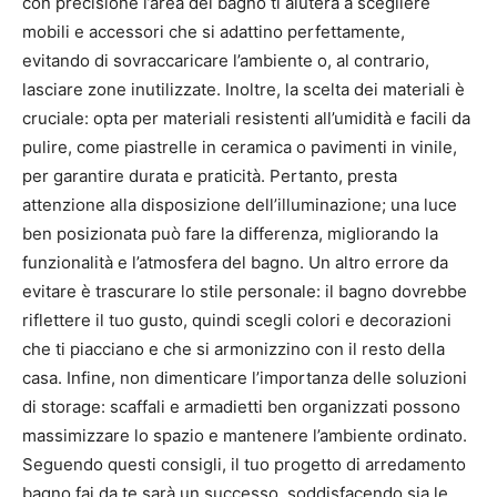
con precisione l’area del bagno ti aiuterà a scegliere
mobili e accessori che si adattino perfettamente,
evitando di sovraccaricare l’ambiente o, al contrario,
lasciare zone inutilizzate. Inoltre, la scelta dei materiali è
cruciale: opta per materiali resistenti all’umidità e facili da
pulire, come piastrelle in ceramica o pavimenti in vinile,
per garantire durata e praticità. Pertanto, presta
attenzione alla disposizione dell’illuminazione; una luce
ben posizionata può fare la differenza, migliorando la
funzionalità e l’atmosfera del bagno. Un altro errore da
evitare è trascurare lo stile personale: il bagno dovrebbe
riflettere il tuo gusto, quindi scegli colori e decorazioni
che ti piacciano e che si armonizzino con il resto della
casa. Infine, non dimenticare l’importanza delle soluzioni
di storage: scaffali e armadietti ben organizzati possono
massimizzare lo spazio e mantenere l’ambiente ordinato.
Seguendo questi consigli, il tuo progetto di arredamento
bagno fai da te sarà un successo, soddisfacendo sia le