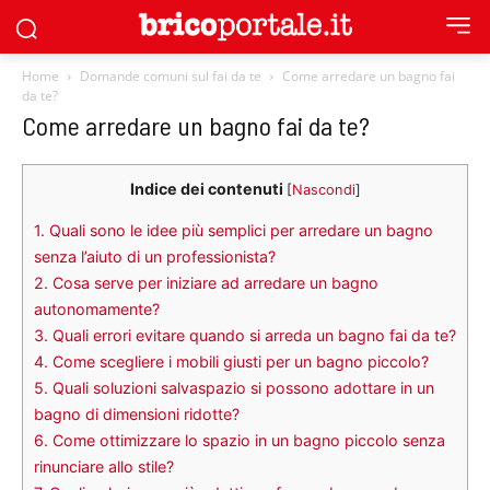
Home
Domande comuni sul fai da te
Come arredare un bagno fai
da te?
Come arredare un bagno fai da te?
Indice dei contenuti
[
Nascondi
]
1.
Quali sono le idee più semplici per arredare un bagno
senza l’aiuto di un professionista?
2.
Cosa serve per iniziare ad arredare un bagno
autonomamente?
3.
Quali errori evitare quando si arreda un bagno fai da te?
4.
Come scegliere i mobili giusti per un bagno piccolo?
5.
Quali soluzioni salvaspazio si possono adottare in un
bagno di dimensioni ridotte?
6.
Come ottimizzare lo spazio in un bagno piccolo senza
rinunciare allo stile?