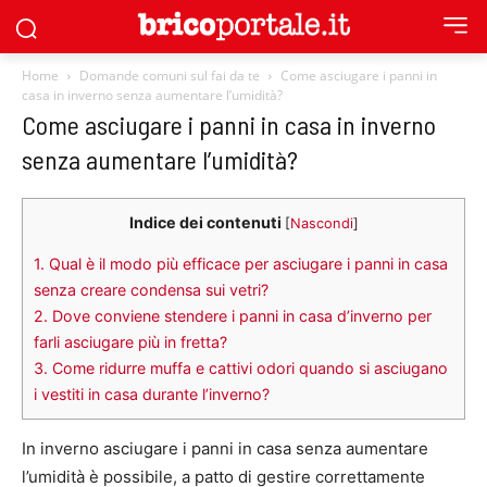
Home
Domande comuni sul fai da te
Come asciugare i panni in
casa in inverno senza aumentare l’umidità?
Come asciugare i panni in casa in inverno
senza aumentare l’umidità?
Indice dei contenuti
[
Nascondi
]
1.
Qual è il modo più efficace per asciugare i panni in casa
senza creare condensa sui vetri?
2.
Dove conviene stendere i panni in casa d’inverno per
farli asciugare più in fretta?
3.
Come ridurre muffa e cattivi odori quando si asciugano
i vestiti in casa durante l’inverno?
In inverno asciugare i panni in casa senza aumentare
l’umidità è possibile, a patto di gestire correttamente