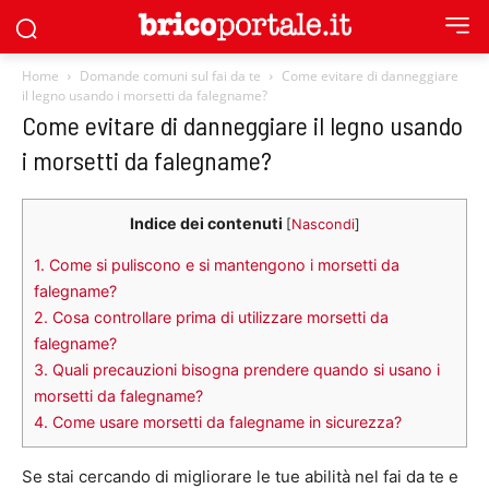
Home
Domande comuni sul fai da te
Come evitare di danneggiare
il legno usando i morsetti da falegname?
Come evitare di danneggiare il legno usando
i morsetti da falegname?
Indice dei contenuti
[
Nascondi
]
1.
Come si puliscono e si mantengono i morsetti da
falegname?
2.
Cosa controllare prima di utilizzare morsetti da
falegname?
3.
Quali precauzioni bisogna prendere quando si usano i
morsetti da falegname?
4.
Come usare morsetti da falegname in sicurezza?
Se stai cercando di migliorare le tue abilità nel fai da te e