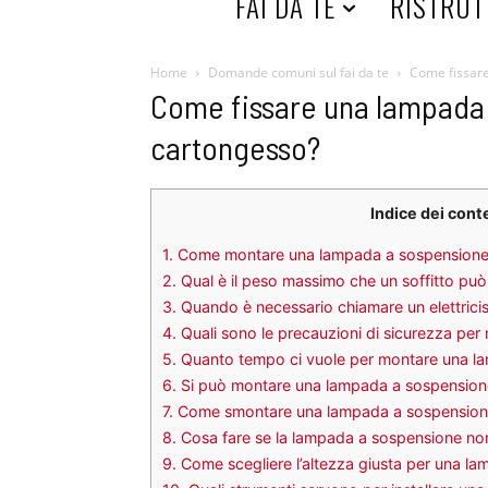
HOME
FAI DA TE
RISTRUT
Home
Domande comuni sul fai da te
Come fissare
Come fissare una lampada a
cartongesso?
Indice dei cont
1.
Come montare una lampada a sospensione a
2.
Qual è il peso massimo che un soffitto pu
3.
Quando è necessario chiamare un elettric
4.
Quali sono le precauzioni di sicurezza per
5.
Quanto tempo ci vuole per montare una l
6.
Si può montare una lampada a sospensione s
7.
Come smontare una lampada a sospensione 
8.
Cosa fare se la lampada a sospensione no
9.
Come scegliere l’altezza giusta per una l