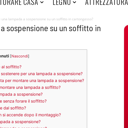
TURARE CASA
LEGNO
ATTREZZATUR
 una lampada a sospensione su un soffitto in cartongesso?
 sospensione su un soffitto in
enuti
[
Nascondi
]
l soffitto?
ò sostenere per una lampada a sospensione?
ista per montare una lampada a sospensione?
 montare una lampada a soffitto?
ampada a sospensione?
enza forare il soffitto?
dal soffitto?
n si accende dopo il montaggio?
ampada a sospensione?