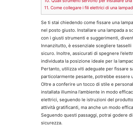
10.
Quali strumenti servono per installare u
11.
Come collegare i fili elettrici di una lamp
Se ti stai chiedendo come fissare una lampa
nel posto giusto. Installare una lampada 
con i giusti strumenti e suggerimenti, diventa 
Innanzitutto, è essenziale scegliere tassell
sicuro. Inoltre, assicurati di spegnere l’elet
individuata la posizione ideale per la lampada
Pertanto, utilizza viti adeguate per fissare
particolarmente pesante, potrebbe essere uti
Oltre a conferire un tocco di stile e person
installata illumina l’ambiente in modo efficace
elettrici, seguendo le istruzioni del produtt
attività gratificanti, ma anche un modo effic
Seguendo questi passaggi, potrai godere di
sicurezza.