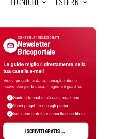
A
TECNICHE
ESTERNI
CONTENUTI SELEZIONATI
Newsletter
Bricoportale
Le guide migliori direttamente nella
tua casella e-mail
Ricevi progetti fai da te, consigli pratici e
nuove idee per la casa, il legno e il giardino.
Guide e tutorial scelti dalla redazione
Nuovi progetti e consigli pratici
Iscrizione gratuita e cancellazione libera
ISCRIVITI GRATIS