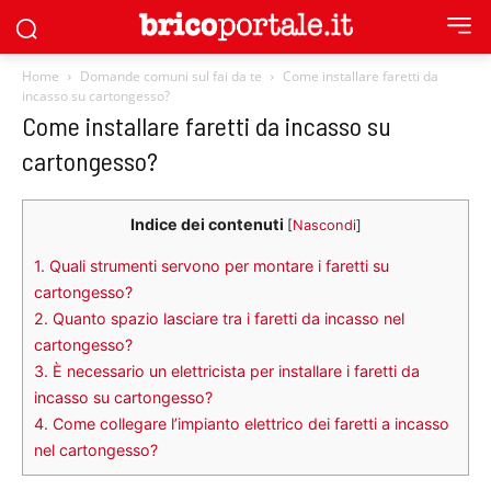
Home
Domande comuni sul fai da te
Come installare faretti da
incasso su cartongesso?
Come installare faretti da incasso su
cartongesso?
Indice dei contenuti
[
Nascondi
]
1.
Quali strumenti servono per montare i faretti su
cartongesso?
2.
Quanto spazio lasciare tra i faretti da incasso nel
cartongesso?
3.
È necessario un elettricista per installare i faretti da
incasso su cartongesso?
4.
Come collegare l’impianto elettrico dei faretti a incasso
nel cartongesso?