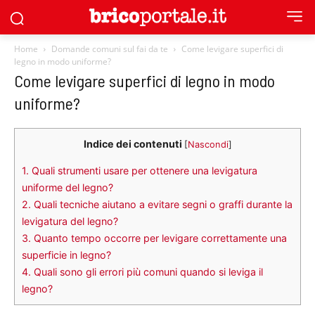
Home
Domande comuni sul fai da te
Come levigare superfici di
legno in modo uniforme?
Come levigare superfici di legno in modo
uniforme?
Indice dei contenuti
[
Nascondi
]
1.
Quali strumenti usare per ottenere una levigatura
uniforme del legno?
2.
Quali tecniche aiutano a evitare segni o graffi durante la
levigatura del legno?
3.
Quanto tempo occorre per levigare correttamente una
superficie in legno?
4.
Quali sono gli errori più comuni quando si leviga il
legno?