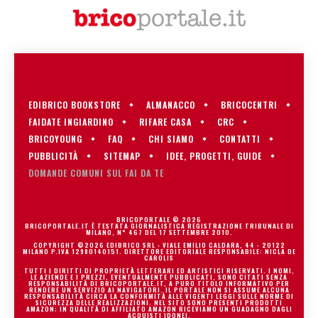
EDIBRICO BOOKSTORE
ALMANACCO
BRICOCENTRI
FAIDATE INGIARDINO
RIFARE CASA
CRC
BRICOYOUNG
FAQ
CHI SIAMO
CONTATTI
PUBBLICITÀ
SITEMAP
IDEE, PROGETTI, GUIDE
DOMANDE COMUNI SUL FAI DA TE
BRICOPORTALE © 2026
BRICOPORTALE.IT È TESTATA GIORNALISTICA REGISTRAZIONE TRIBUNALE DI
MILANO, N° 467 DEL 17 SETTEMBRE 2010.
COPYRIGHT ©2026 EDIBRICO SRL - VIALE EMILIO CALDARA, 44 - 20122
MILANO P.IVA 12980140151. DIRETTORE EDITORIALE RESPONSABILE: NICLA DE
CAROLIS
TUTTI I DIRITTI DI PROPRIETÀ LETTERARI ED ARTISTICI RISERVATI. I NOMI,
LE AZIENDE E I PREZZI, EVENTUALMENTE PUBBLICATI, SONO CITATI SENZA
RESPONSABILITÀ DI BRICOPORTALE.IT, A PURO TITOLO INFORMATIVO PER
RENDERE UN SERVIZIO AI NAVIGATORI. IL PORTALE NON SI ASSUME ALCUNA
RESPONSABILITÀ CIRCA LA CONFORMITÀ ALLE VIGENTI LEGGI SULLE NORME DI
SICUREZZA DELLE REALIZZAZIONI. NEL SITO SONO PRESENTI PRODOTTI
AMAZON; IN QUALITÀ DI AFFILIATO AMAZON RICEVIAMO UN GUADAGNO DAGLI
ACQUISTI IDONEI.