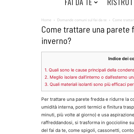
HOME
FAI DA TE
RISTRUT
Home
Domande comuni sul fai da te
Come trattar
Come trattare una parete 
inverno?
Indice dei c
1.
Quali sono le cause principali della condens
2.
Meglio isolare dall’interno o dall’esterno 
3.
Quali materiali isolanti sono più efficaci p
Per trattare una parete fredda e ridurre la c
umidità interna, ponti termici e finitura tra
minuti, più volte al giorno) e usa aspirazion
raffreddandosi, si trasforma in goccioline sull
del fai da te, come spigoli, cassonetti, conto