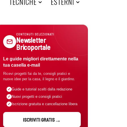
A
TECNICHE
ESTERNI
CONTENUTI SELEZIONATI
Newsletter
Bricoportale
Le guide migliori direttamente nella
tua casella e-mail
Ricevi progetti fai da te, consigli pratici e
nuove idee per la casa, il legno e il giardino.
Guide e tutorial scelti dalla redazione
Nuovi progetti e consigli pratici
Iscrizione gratuita e cancellazione libera
ISCRIVITI GRATIS