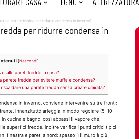
TURARE CASA
LEGNO
ATTREZZATUR
e una parete fredda per ridurre condensa in inverno?
fredda per ridurre condensa in
ontenuti
[
Nascondi
]
a sulle pareti fredde in casa?
una parete fredda per evitare muffa e condensa?
er riscaldare una parete fredda senza creare umidità?
ondensa in inverno, conviene intervenire su tre fronti:
spirante. Innanzitutto arieggia in modo regolare (5–10
e in cucina e bagno: così abbassi il vapore che,
e superfici fredde. Inoltre verifica i punti critici tipici
rni finestra e pareti a nord: spesso lì il muro è più