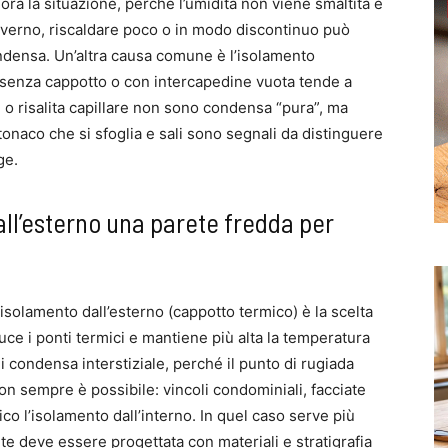
ora la situazione, perché l’umidità non viene smaltita e
inverno, riscaldare poco o in modo discontinuo può
ondensa. Un’altra causa comune è l’isolamento
senza cappotto o con intercapedine vuota tende a
ni o risalita capillare non sono condensa “pura”, ma
onaco che si sfoglia e sali sono segnali da distinguere
ge.
dall’esterno una parete fredda per
’isolamento dall’esterno (cappotto termico) è la scelta
uce i ponti termici e mantiene più alta la temperatura
 di condensa interstiziale, perché il punto di rugiada
non sempre è possibile: vincoli condominiali, facciate
o l’isolamento dall’interno. In quel caso serve più
te deve essere progettata con materiali e stratigrafia