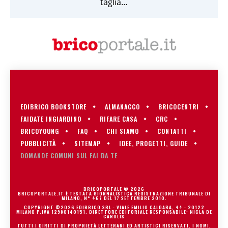
taglia…
EDIBRICO BOOKSTORE
ALMANACCO
BRICOCENTRI
FAIDATE INGIARDINO
RIFARE CASA
CRC
BRICOYOUNG
FAQ
CHI SIAMO
CONTATTI
PUBBLICITÀ
SITEMAP
IDEE, PROGETTI, GUIDE
DOMANDE COMUNI SUL FAI DA TE
BRICOPORTALE © 2026
BRICOPORTALE.IT È TESTATA GIORNALISTICA REGISTRAZIONE TRIBUNALE DI
MILANO, N° 467 DEL 17 SETTEMBRE 2010.
COPYRIGHT ©2026 EDIBRICO SRL - VIALE EMILIO CALDARA, 44 - 20122
MILANO P.IVA 12980140151. DIRETTORE EDITORIALE RESPONSABILE: NICLA DE
CAROLIS
TUTTI I DIRITTI DI PROPRIETÀ LETTERARI ED ARTISTICI RISERVATI. I NOMI,