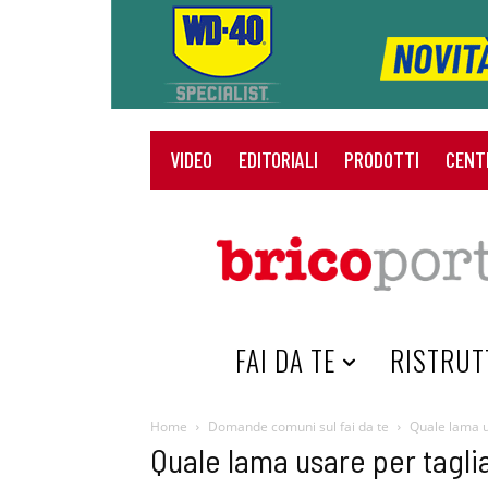
VIDEO
EDITORIALI
PRODOTTI
CENT
HOME
FAI DA TE
RISTRUT
Home
Domande comuni sul fai da te
Quale lama u
Quale lama usare per tagl