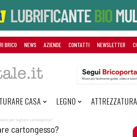
RI BRICO
NEWS
AZIENDE
CONTATTI
NEWSLETTER
C
TURARE CASA
LEGNO
ATTREZZATUR
sare per tagliare cartongesso?
iare cartongesso?