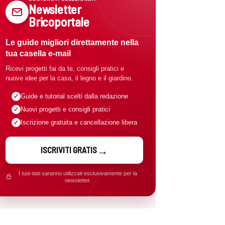
Newsletter
Bricoportale
Le guide migliori direttamente nella
tua casella e-mail
Ricevi progetti fai da te, consigli pratici e
nuove idee per la casa, il legno e il giardino.
Guide e tutorial scelti dalla redazione
Nuovi progetti e consigli pratici
Iscrizione gratuita e cancellazione libera
ISCRIVITI GRATIS
I tuoi dati saranno utilizzati esclusivamente per la
newsletter.