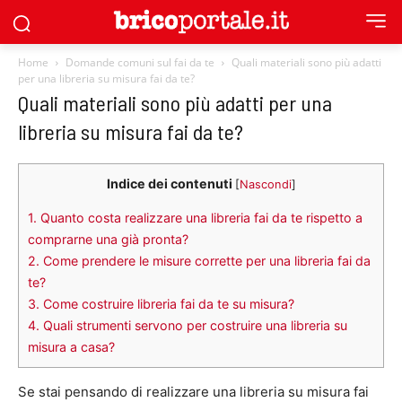
Home
Domande comuni sul fai da te
Quali materiali sono più adatti
per una libreria su misura fai da te?
Quali materiali sono più adatti per una
libreria su misura fai da te?
Indice dei contenuti
[
Nascondi
]
1.
Quanto costa realizzare una libreria fai da te rispetto a
comprarne una già pronta?
2.
Come prendere le misure corrette per una libreria fai da
te?
3.
Come costruire libreria fai da te su misura?
4.
Quali strumenti servono per costruire una libreria su
misura a casa?
Se stai pensando di realizzare una libreria su misura fai