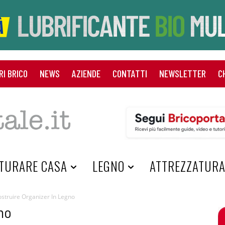
RI BRICO
NEWS
AZIENDE
CONTATTI
NEWSLETTER
C
TURARE CASA
LEGNO
ATTREZZATUR
struire Organizer In Legno
no