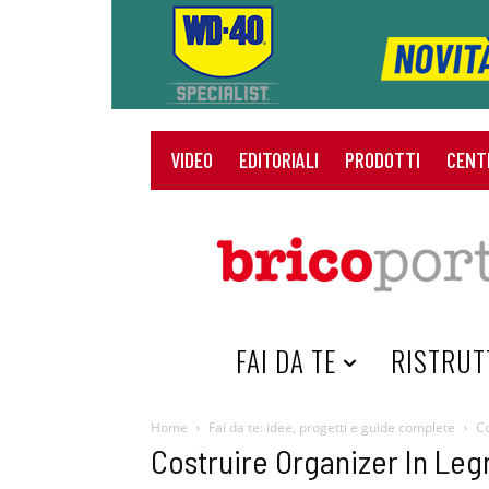
VIDEO
EDITORIALI
PRODOTTI
CENT
HOME
FAI DA TE
RISTRUT
Home
Fai da te: idee, progetti e guide complete
Co
Costruire Organizer In Leg