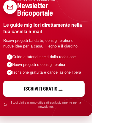
Newsletter
Bricoportale
Le guide migliori direttamente nella
tua casella e-mail
Ricevi progetti fai da te, consigli pratici e
nuove idee per la casa, il legno e il giardino.
Guide e tutorial scelti dalla redazione
Nuovi progetti e consigli pratici
Iscrizione gratuita e cancellazione libera
ISCRIVITI GRATIS
I tuoi dati saranno utilizzati esclusivamente per la
newsletter.