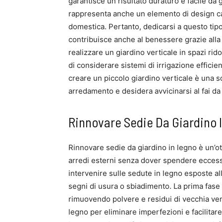
garantisce un risultato duraturo e facile da 
rappresenta anche un elemento di design cap
domestica. Pertanto, dedicarsi a questo tipo 
contribuisce anche al benessere grazie alla 
realizzare un giardino verticale in spazi rido
di considerare sistemi di irrigazione efficie
creare un piccolo giardino verticale è una s
arredamento e desidera avvicinarsi al fai da
Rinnovare Sedie Da Giardino 
Rinnovare sedie da giardino in legno è un’ot
arredi esterni senza dover spendere ecces
intervenire sulle sedute in legno esposte al
segni di usura o sbiadimento. La prima fase d
rimuovendo polvere e residui di vecchia ve
legno per eliminare imperfezioni e facilitare