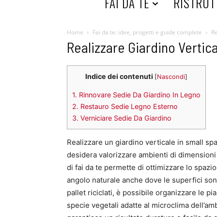
HOME
FAI DA TE
RISTRUT
Home
Fai da te: idee, progetti e guide complete
Re
Realizzare Giardino Vertic
Indice dei contenuti
[
Nascondi
]
1.
Rinnovare Sedie Da Giardino In Legno
2.
Restauro Sedie Legno Esterno
3.
Verniciare Sedie Da Giardino
Realizzare un giardino verticale in small sp
desidera valorizzare ambienti di dimensioni 
di fai da te permette di ottimizzare lo spazi
angolo naturale anche dove le superfici sono
pallet riciclati, è possibile organizzare le p
specie vegetali adatte al microclima dell’am