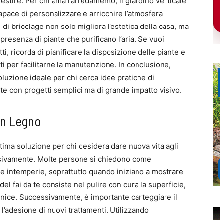
gestire. Per chi ama l’arredamento, il giardino verticale
ace di personalizzare e arricchire l’atmosfera
di bricolage non solo migliora l’estetica della casa, ma
presenza di piante che purificano l’aria. Se vuoi
tti, ricorda di pianificare la disposizione delle piante e
nti per facilitarne la manutenzione. In conclusione,
oluzione ideale per chi cerca idee pratiche di
 te con progetti semplici ma di grande impatto visivo.
In Legno
tima soluzione per chi desidera dare nuova vita agli
sivamente. Molte persone si chiedono come
le intemperie, soprattutto quando iniziano a mostrare
el fai da te consiste nel pulire con cura la superficie,
rnice. Successivamente, è importante carteggiare il
 l’adesione di nuovi trattamenti. Utilizzando