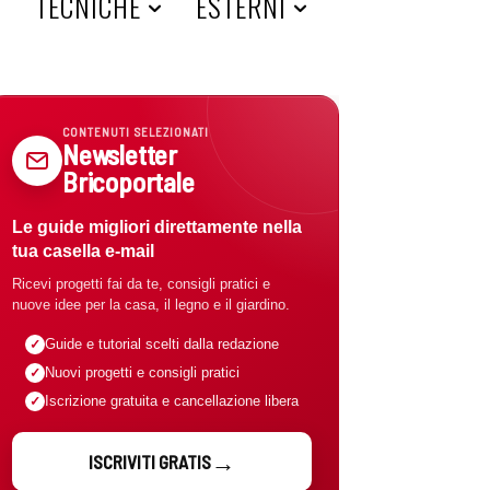
A
TECNICHE
ESTERNI
CONTENUTI SELEZIONATI
Newsletter
Bricoportale
Le guide migliori direttamente nella
tua casella e-mail
Ricevi progetti fai da te, consigli pratici e
nuove idee per la casa, il legno e il giardino.
Guide e tutorial scelti dalla redazione
Nuovi progetti e consigli pratici
Iscrizione gratuita e cancellazione libera
ISCRIVITI GRATIS