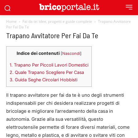
Home
Fai da te: idee, progetti e guide complete
Trapano Avvitatore
Per Fai Da Te
Trapano Avvitatore Per Fai Da Te
Indice dei contenuti
[
Nascondi
]
1.
Trapano Per Piccoli Lavori Domestici
2.
Quale Trapano Scegliere Per Casa
3.
Guida Seghe Circolari Hobbisti
Il trapano avvitatore per fai da te è uno degli strumenti
indispensabili per chi desidera realizzare progetti di
bricolage e migliorare l’arredamento della casa in
autonomia. Grazie alla sua versatilità, questo
elettroutensile permette di forare diversi materiali, come
legno, metallo e plastica, e di avvitare o svitare viti con