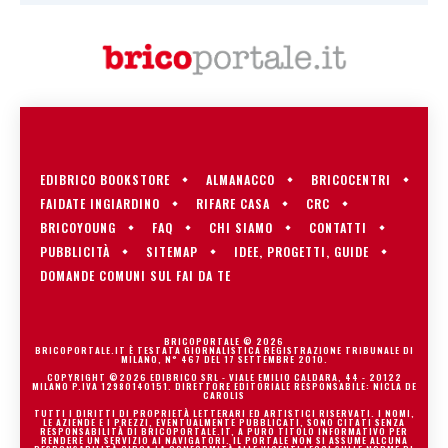
EDIBRICO BOOKSTORE
ALMANACCO
BRICOCENTRI
FAIDATE INGIARDINO
RIFARE CASA
CRC
BRICOYOUNG
FAQ
CHI SIAMO
CONTATTI
PUBBLICITÀ
SITEMAP
IDEE, PROGETTI, GUIDE
DOMANDE COMUNI SUL FAI DA TE
BRICOPORTALE © 2026
BRICOPORTALE.IT È TESTATA GIORNALISTICA REGISTRAZIONE TRIBUNALE DI
MILANO, N° 467 DEL 17 SETTEMBRE 2010.
COPYRIGHT ©2026 EDIBRICO SRL - VIALE EMILIO CALDARA, 44 - 20122
MILANO P.IVA 12980140151. DIRETTORE EDITORIALE RESPONSABILE: NICLA DE
CAROLIS
TUTTI I DIRITTI DI PROPRIETÀ LETTERARI ED ARTISTICI RISERVATI. I NOMI,
LE AZIENDE E I PREZZI, EVENTUALMENTE PUBBLICATI, SONO CITATI SENZA
RESPONSABILITÀ DI BRICOPORTALE.IT, A PURO TITOLO INFORMATIVO PER
RENDERE UN SERVIZIO AI NAVIGATORI. IL PORTALE NON SI ASSUME ALCUNA