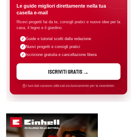
Le guide migliori direttamente nella tua
casella e-mail
Ricevi progetti fai da te, consigli pratici e nuove idee per la
casa, il legno e il giardino.
Guide e tutorial scelti dalla redazione
Nuovi progetti e consigli pratici
Iscrizione gratuita e cancellazione libera
ISCRIVITI GRATIS
I tuoi dati saranno utilizzati esclusivamente per la newsletter.