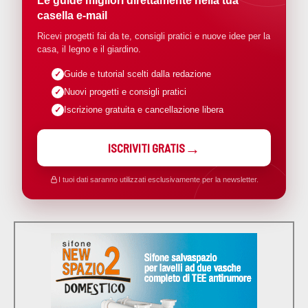
Le guide migliori direttamente nella tua
casella e-mail
Ricevi progetti fai da te, consigli pratici e nuove idee per la
casa, il legno e il giardino.
Guide e tutorial scelti dalla redazione
Nuovi progetti e consigli pratici
Iscrizione gratuita e cancellazione libera
ISCRIVITI GRATIS
I tuoi dati saranno utilizzati esclusivamente per la newsletter.