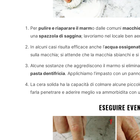
Per
pulire e riaparare il marm
o dalle comuni
macchie
una
spazzola di saggina
; lavoriamo nel locale ben aer
In alcuni casi risulta efficace anche l’
acqua ossigenat
sulla macchia; si attende che la macchia sbianchi e s
Alcune sostanze che aggrediscono il marmo si eliminan
pasta dentifricia
. Applichiamo l’impasto con un panno
La cera solida ha la capacità di colmare alcune piccol
farla penetrare e aderire meglio va ammorbidita con u
ESEGUIRE EVE