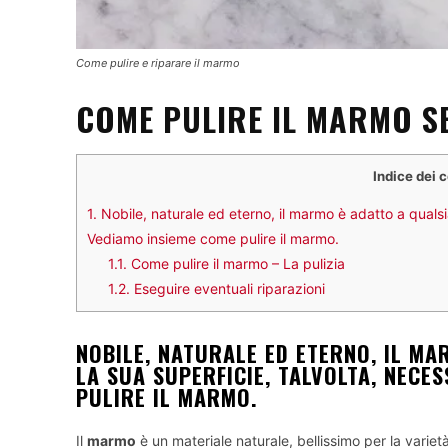
Come pulire e riparare il marmo
COME PULIRE IL MARMO S
Indice dei 
1.
Nobile, naturale ed eterno, il marmo è adatto a qualsia
Vediamo insieme come pulire il marmo.
1.1.
Come pulire il marmo – La pulizia
1.2.
Eseguire eventuali riparazioni
NOBILE, NATURALE ED ETERNO, IL MA
LA SUA SUPERFICIE, TALVOLTA, NECES
PULIRE IL MARMO.
Il
marmo
è un materiale naturale, bellissimo per la variet