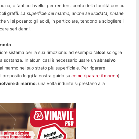
cina, o l’antico lavello, per rendersi conto della facilità con cui
oli graffi.
La superficie del marmo, anche se lucidata, rimane
he vi si posano: gli acidi, in particolare, tendono a sciogliere i
care seri danni.
o modo
iore sistema per la sua rimozione: ad esempio l’
alcol
scioglie
sta sostanza. In alcuni casi è necessario usare un
abrasivo
al marmo nel suo strato più superficiale. Per riparare
l proposito leggi la nostra guida su
come riparare il marmo
)
polvere di marmo
: una volta indurite si prestano alla