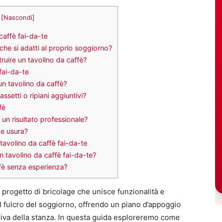
[
Nascondi
]
caffè fai-da-te
he si adatti al proprio soggiorno?
truire un tavolino da caffè?
fai-da-te
un tavolino da caffè?
ssetti o ripiani aggiuntivi?
fè
 un risultato professionale?
 e usura?
tavolino da caffè fai-da-te
 tavolino da caffè fai-da-te?
affè senza esperienza?
n progetto di bricolage che unisce funzionalità e
l fulcro del soggiorno, offrendo un piano d’appoggio
siva della stanza. In questa guida esploreremo come