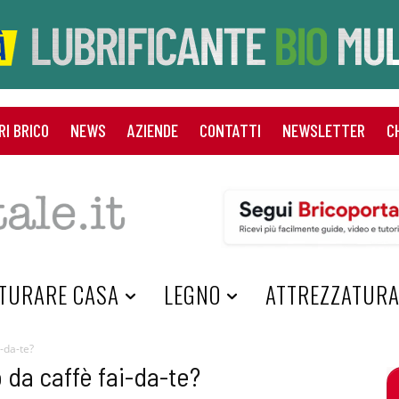
RI BRICO
NEWS
AZIENDE
CONTATTI
NEWSLETTER
C
TURARE CASA
LEGNO
ATTREZZATUR
-da-te?
 da caffè fai-da-te?