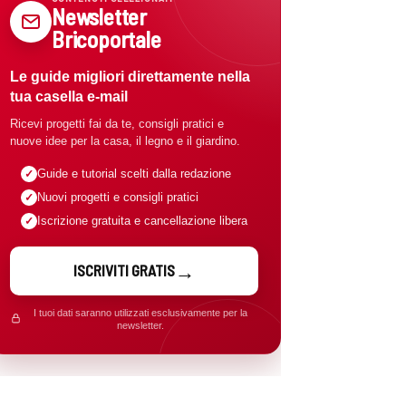
Newsletter
Bricoportale
Le guide migliori direttamente nella
tua casella e-mail
Ricevi progetti fai da te, consigli pratici e
nuove idee per la casa, il legno e il giardino.
Guide e tutorial scelti dalla redazione
Nuovi progetti e consigli pratici
Iscrizione gratuita e cancellazione libera
ISCRIVITI GRATIS
I tuoi dati saranno utilizzati esclusivamente per la
newsletter.