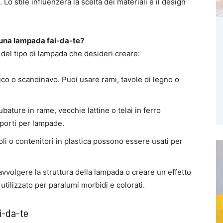
 Lo stile influenzerà la scelta dei materiali e il design
e una lampada fai-da-te?
e del tipo di lampada che desideri creare:
tico o scandinavo. Puoi usare rami, tavole di legno o
ubature in rame, vecchie lattine o telai in ferro
porti per lampade.
ttoli o contenitori in plastica possono essere usati per
 avvolgere la struttura della lampada o creare un effetto
utilizzato per paralumi morbidi e colorati.
i-da-te