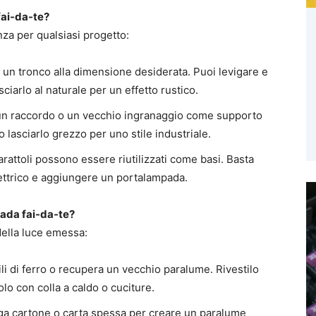
fai-da-te?
nza per qualsiasi progetto:
 o un tronco alla dimensione desiderata. Puoi levigare e
sciarlo al naturale per un effetto rustico.
, un raccordo o un vecchio ingranaggio come supporto
o lasciarlo grezzo per uno stile industriale.
barattoli possono essere riutilizzati come basi. Basta
elettrico e aggiungere un portalampada.
pada fai-da-te?
 della luce emessa:
fili di ferro o recupera un vecchio paralume. Rivestilo
lo con colla a caldo o cuciture.
iega cartone o carta spessa per creare un paralume