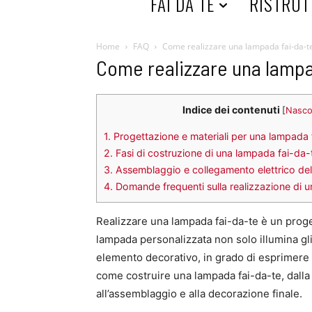
HOME
FAI DA TE
RISTRUT
Home
FAQ
Come realizzare una lampada fai-da-t
Come realizzare una lampa
Indice dei contenuti
[
Nasco
1.
Progettazione e materiali per una lampada 
2.
Fasi di costruzione di una lampada fai-da-
3.
Assemblaggio e collegamento elettrico de
4.
Domande frequenti sulla realizzazione di 
Realizzare una lampada fai-da-te è un proge
lampada personalizzata non solo illumina gl
elemento decorativo, in grado di esprimere 
come costruire una lampada fai-da-te, dalla 
all’assemblaggio e alla decorazione finale.