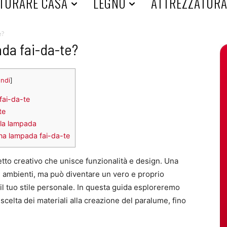
TURARE CASA
LEGNO
ATTREZZATUR
e?
da fai-da-te?
ndi
]
fai-da-te
te
lla lampada
una lampada fai-da-te
tto creativo che unisce funzionalità e design. Una
i ambienti, ma può diventare un vero e proprio
il tuo stile personale. In questa guida esploreremo
scelta dei materiali alla creazione del paralume, fino