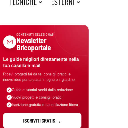
A
TECNICHE
ESTERNI
CONTENUTI SELEZIONATI
Newsletter
Bricoportale
Le guide migliori direttamente nella
tua casella e-mail
Ricevi progetti fai da te, consigli pratici e
nuove idee per la casa, il legno e il giardino.
Guide e tutorial scelti dalla redazione
Nuovi progetti e consigli pratici
Iscrizione gratuita e cancellazione libera
ISCRIVITI GRATIS