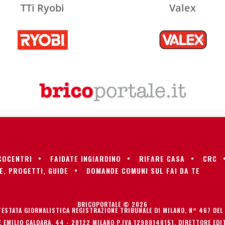
TTi Ryobi
Valex
COCENTRI
FAIDATE INGIARDINO
RIFARE CASA
CRC
E, PROGETTI, GUIDE
DOMANDE COMUNI SUL FAI DA TE
BRICOPORTALE © 2026
TESTATA GIORNALISTICA REGISTRAZIONE TRIBUNALE DI MILANO, N° 467 DEL
 EMILIO CALDARA, 44 - 20122 MILANO P.IVA 12980140151. DIRETTORE EDIT