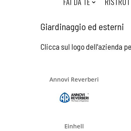
H
FAI DA TE
RISTRUT
O
Giardinaggio ed esterni
M
Clicca sul logo dell'azienda p
E
Annovi Reverberi
Einhell