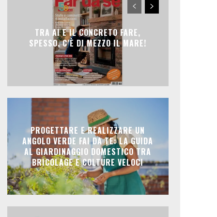
TRA AI E IL CONCRETO FARE,
SPESSO, C’È DI MEZZO IL MARE!
PROGETTARE E REALIZZARE UN
ANGOLO VERDE FAI DA TE: LA GUIDA
AL GIARDINAGGIO DOMESTICO TRA
BRICOLAGE E COLTURE VELOCI