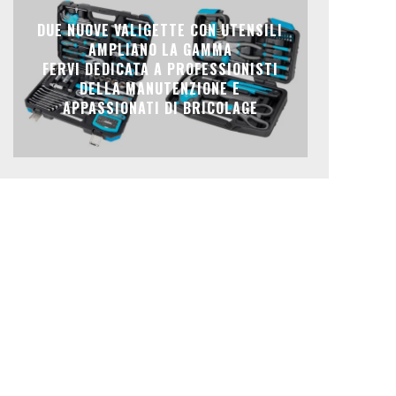
DUE NUOVE VALIGETTE CON UTENSILI
AMPLIANO LA GAMMA
FERVI DEDICATA A PROFESSIONISTI
DELLA MANUTENZIONE E
APPASSIONATI DI BRICOLAGE