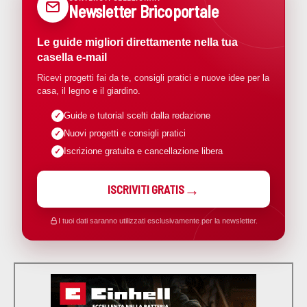
Newsletter Bricoportale
Le guide migliori direttamente nella tua
casella e-mail
Ricevi progetti fai da te, consigli pratici e nuove idee per la
casa, il legno e il giardino.
Guide e tutorial scelti dalla redazione
Nuovi progetti e consigli pratici
Iscrizione gratuita e cancellazione libera
ISCRIVITI GRATIS
I tuoi dati saranno utilizzati esclusivamente per la newsletter.