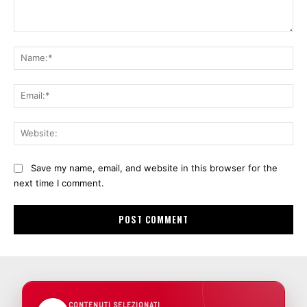
Comment:
Na
Ema
Web
Save my name, email, and website in this browser for the
next time I comment.
CONTENUTI SELEZIONATI