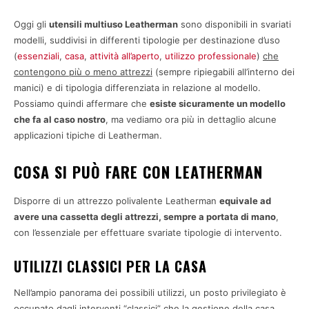
Oggi gli
utensili multiuso Leatherman
sono disponibili in svariati
modelli, suddivisi in differenti tipologie per destinazione d’uso
(
essenziali
,
casa
,
attività all’aperto
,
utilizzo professionale
)
che
contengono più o meno attrezzi
(sempre ripiegabili all’interno dei
manici) e di tipologia differenziata in relazione al modello.
Possiamo quindi affermare che
esiste sicuramente un modello
che fa al caso nostro
, ma vediamo ora più in dettaglio alcune
applicazioni tipiche di Leatherman.
COSA SI PUÒ FARE CON LEATHERMAN
Disporre di un attrezzo polivalente Leatherman
equivale ad
avere una cassetta degli attrezzi, sempre a portata di mano
,
con l’essenziale per effettuare svariate tipologie di intervento.
UTILIZZI CLASSICI PER LA CASA
Nell’ampio panorama dei possibili utilizzi, un posto privilegiato è
occupato dagli interventi “classici” che la gestione della casa