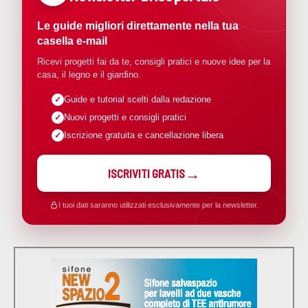
Le guide migliori direttamente nella tua
casella e-mail
Ricevi progetti fai da te, consigli pratici e nuove idee per la
casa, il legno e il giardino.
Guide e tutorial scelti dalla redazione
Nuovi progetti e consigli pratici
Iscrizione gratuita e cancellazione libera
ISCRIVITI GRATIS
I tuoi dati saranno utilizzati esclusivamente per la newsletter.