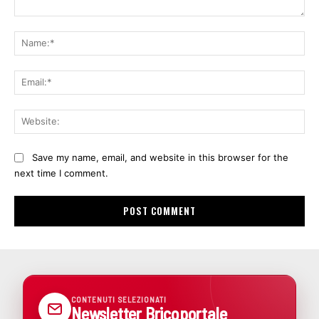
Comment:
Na
Ema
Web
Save my name, email, and website in this browser for the
next time I comment.
CONTENUTI SELEZIONATI
Newsletter Bricoportale