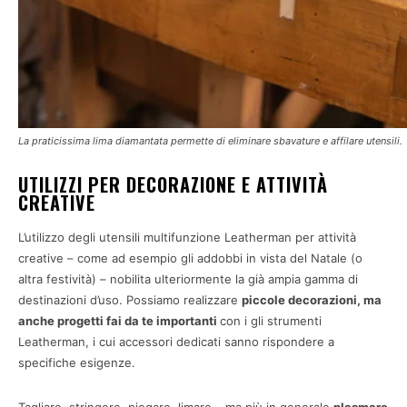
La praticissima lima diamantata permette di eliminare sbavature e affilare utensili.
UTILIZZI PER DECORAZIONE E ATTIVITÀ
CREATIVE
L’utilizzo degli utensili multifunzione Leatherman per attività
creative – come ad esempio gli addobbi in vista del Natale (o
altra festività) – nobilita ulteriormente la già ampia gamma di
destinazioni d’uso. Possiamo realizzare
piccole decorazioni, ma
anche progetti fai da te importanti
con i gli strumenti
Leatherman, i cui accessori dedicati sanno rispondere a
specifiche esigenze.
Tagliare, stringere, piegare, limare – ma più in generale
plasmare