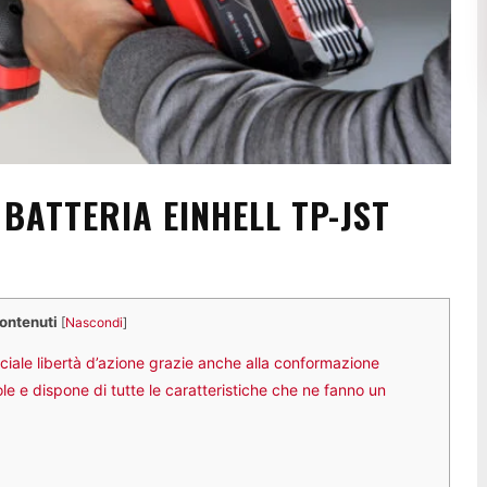
BATTERIA EINHELL TP-JST
contenuti
[
Nascondi
]
ciale libertà d’azione grazie anche alla conformazione
e e dispone di tutte le caratteristiche che ne fanno un