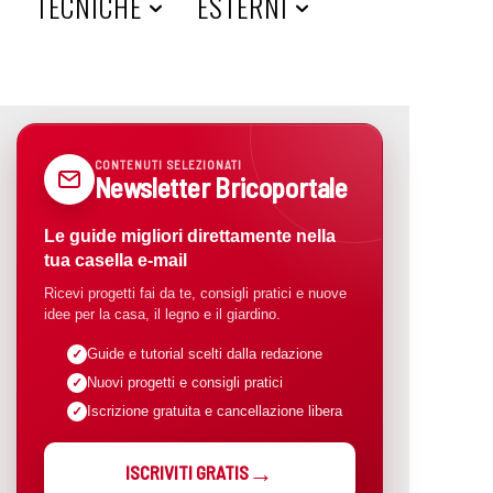
A
TECNICHE
ESTERNI
CONTENUTI SELEZIONATI
Newsletter Bricoportale
Le guide migliori direttamente nella
tua casella e-mail
Ricevi progetti fai da te, consigli pratici e nuove
idee per la casa, il legno e il giardino.
Guide e tutorial scelti dalla redazione
Nuovi progetti e consigli pratici
Iscrizione gratuita e cancellazione libera
ISCRIVITI GRATIS