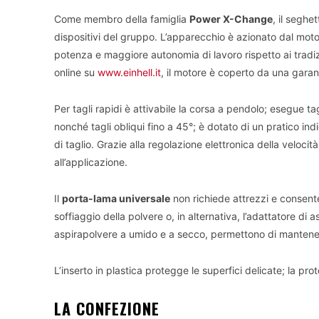
Come membro della famiglia
Power X-Change
, il seghe
dispositivi del gruppo. L’apparecchio è azionato dal moto
potenza e maggiore autonomia di lavoro rispetto ai tradi
online su
www.einhell.it
, il motore è coperto da una garan
Per tagli rapidi è attivabile la corsa a pendolo; esegue t
nonché tagli obliqui fino a 45°; è dotato di un pratico indic
di taglio. Grazie alla regolazione elettronica della velocit
all’applicazione.
Il
porta-lama universale
non richiede attrezzi e consent
soffiaggio della polvere o, in alternativa, l’adattatore di 
aspirapolvere a umido e a secco, permettono di mantenere l
L’inserto in plastica protegge le superfici delicate; la pr
LA CONFEZIONE