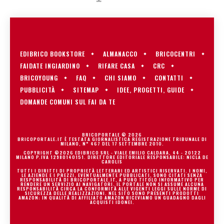
EDIBRICO BOOKSTORE
ALMANACCO
BRICOCENTRI
FAIDATE INGIARDINO
RIFARE CASA
CRC
BRICOYOUNG
FAQ
CHI SIAMO
CONTATTI
PUBBLICITÀ
SITEMAP
IDEE, PROGETTI, GUIDE
DOMANDE COMUNI SUL FAI DA TE
BRICOPORTALE © 2026
BRICOPORTALE.IT È TESTATA GIORNALISTICA REGISTRAZIONE TRIBUNALE DI
MILANO, N° 467 DEL 17 SETTEMBRE 2010.
COPYRIGHT ©2026 EDIBRICO SRL - VIALE EMILIO CALDARA, 44 - 20122
MILANO P.IVA 12980140151. DIRETTORE EDITORIALE RESPONSABILE: NICLA DE
CAROLIS
TUTTI I DIRITTI DI PROPRIETÀ LETTERARI ED ARTISTICI RISERVATI. I NOMI,
LE AZIENDE E I PREZZI, EVENTUALMENTE PUBBLICATI, SONO CITATI SENZA
RESPONSABILITÀ DI BRICOPORTALE.IT, A PURO TITOLO INFORMATIVO PER
RENDERE UN SERVIZIO AI NAVIGATORI. IL PORTALE NON SI ASSUME ALCUNA
RESPONSABILITÀ CIRCA LA CONFORMITÀ ALLE VIGENTI LEGGI SULLE NORME DI
SICUREZZA DELLE REALIZZAZIONI. NEL SITO SONO PRESENTI PRODOTTI
AMAZON; IN QUALITÀ DI AFFILIATO AMAZON RICEVIAMO UN GUADAGNO DAGLI
ACQUISTI IDONEI.