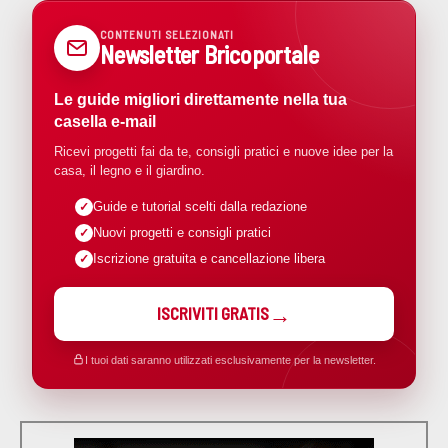
CONTENUTI SELEZIONATI
Newsletter Bricoportale
Le guide migliori direttamente nella tua
casella e-mail
Ricevi progetti fai da te, consigli pratici e nuove idee per la
casa, il legno e il giardino.
Guide e tutorial scelti dalla redazione
Nuovi progetti e consigli pratici
Iscrizione gratuita e cancellazione libera
ISCRIVITI GRATIS
I tuoi dati saranno utilizzati esclusivamente per la newsletter.