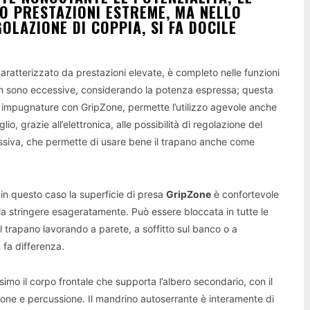
O PRESTAZIONI ESTREME, MA NELLO
LAZIONE DI COPPIA, SI FA DOCILE
caratterizzato da prestazioni elevate, è completo nelle funzioni
non sono eccessive, considerando la potenza espressa; questa
me impugnature con GripZone, permette l’utilizzo agevole anche
io, grazie all’elettronica, alle possibilità di regolazione del
ssiva, che permette di usare bene il trapano anche come
n questo caso la superficie di presa
GripZone
è confortevole
stringere esageratamente. Può essere bloccata in tutte le
del trapano lavorando a parete, a soffitto sul banco o a
 fa differenza.
issimo il corpo frontale che supporta l’albero secondario, con il
sione e percussione. Il mandrino autoserrante è interamente di