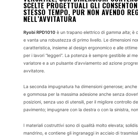
SCELTE PROGETTUALI GLI CONSENTON
STESSO TEMPO, PUR NON AVENDO REGO
NELL’AVVITATURA
Ryobi RPD1010
è un trapano elettrico di
gamma alta
; è 
e vanta una robustezza di primo livello. Le dimensioni 
caratteristica, insieme al design ergonomico e alle otti
per i lavori “leggeri”. La potenza è sempre gestibile al megl
variatore e a un pulsante d’avviamento ad azione progre
avvitatore.
La seconda impugnatura ha dimensioni generose; anche i
e gommosa per la massima adesione anche senza doverla 
posizioni, senza uso di utensili, per il migliore controllo 
pavimento; impugnare con la destra o con la sinistra, non
I materiali costruttivi sono di qualità molto elevata; solid
mandrino, e contiene gli ingranaggi in acciaio di trasmis