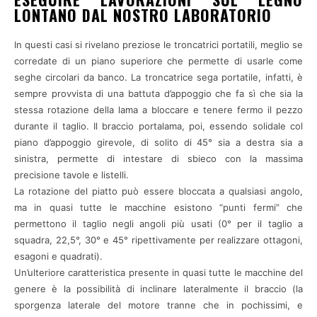
LONTANO DAL NOSTRO LABORATORIO
In questi casi si rivelano preziose le troncatrici portatili, meglio se
corredate di un piano superiore che permette di usarle come
seghe circolari da banco. La troncatrice sega portatile, infatti, è
sempre provvista di una battuta d’appoggio che fa sì che sia la
stessa rotazione della lama a bloccare e tenere fermo il pezzo
durante il taglio. Il braccio portalama, poi, essendo solidale col
piano d’appoggio girevole, di solito di 45° sia a destra sia a
sinistra, permette di intestare di sbieco con la massima
precisione tavole e listelli.
La rotazione del piatto può essere bloccata a qualsiasi angolo,
ma in quasi tutte le macchine esistono “punti fermi” che
permettono il taglio negli angoli più usati (0° per il taglio a
squadra, 22,5°, 30° e 45° ripettivamente per realizzare ottagoni,
esagoni e quadrati).
Un’ulteriore caratteristica presente in quasi tutte le macchine del
genere è la possibilità di inclinare lateralmente il braccio (la
sporgenza laterale del motore tranne che in pochissimi, e