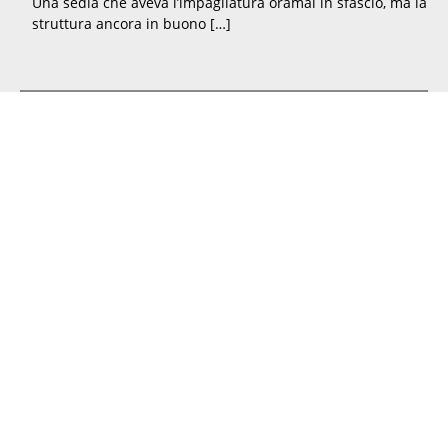
Una sedia che aveva l’impagliatura oramai in sfascio, ma la
struttura ancora in buono […]