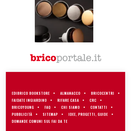
Piletta Basket Bagno PVD Color Collection
EDIBRICO BOOKSTORE
ALMANACCO
BRICOCENTRI
FAIDATE INGIARDINO
RIFARE CASA
CRC
BRICOYOUNG
FAQ
CHI SIAMO
CONTATTI
PUBBLICITÀ
SITEMAP
IDEE, PROGETTI, GUIDE
DOMANDE COMUNI SUL FAI DA TE