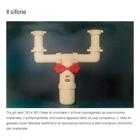
Il sifone
Tra gli anni ‘50 e ‘60 l’idea di rivisitare il sifone impiegando un nuovissimo
materiale, il polipropilene, che aveva appena fatto la sua comparsa. L’ idea fu
geniale vista l’elevata duttilità e la resistenza termica e alle sostanze chimiche
del materiale.