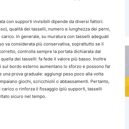
a con supporti invisibili dipende da diversi fattori:
sso), qualità dei tasselli, numero e lunghezza dei perni,
 carico. In generale, su muratura con tasselli adeguati
o va considerata più conservativa, soprattutto se il
orretto, controlla sempre la portata dichiarata dal
lla dei tasselli: fa fede il valore più basso. Inoltre
ati sul bordo esterno aumentano lo sforzo e possono far
e una prova graduale: aggiungi peso poco alla volta
mpaiano giochi, scricchiolii o abbassamenti. Pertanto,
arico o rinforza il fissaggio (più supporti, tasselli
ultato sicuro nel tempo.