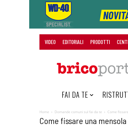
VIDEO
EDITORIALI
PRODOTTI
CENT
HOME
FAI DA TE
RISTRUT
Home
Domande comuni sul fai da te
Come fissare
Come fissare una mensola 