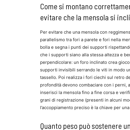
Come si montano correttamen
evitare che la mensola si incl
Per evitare che una mensola con reggimenso
parallelismo tra fori a parete e fori nella me
bolla e segna i punti dei supporti rispettando
che i supporti siano alla stessa altezza e be
perpendicolare: un foro inclinato crea gioc
supporti invisibili serrando le viti in modo
tassello. Poi realizza i fori ciechi sul retr
profondità devono combaciare con i perni, al
inserisci la mensola fino a fine corsa e verif
grani di registrazione (presenti in alcuni mo
l’accoppiamento preciso è la chiave per una 
Quanto peso può sostenere un