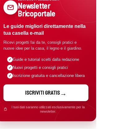
Newsletter
Bricoportale
Le guide migliori direttamente nella
tua casella e-mail
Ricevi progetti fai da te, consigli pratici e
nuove idee per la casa, il legno e il giardino.
Guide e tutorial scelti dalla redazione
Nuovi progetti e consigli pratici
Iscrizione gratuita e cancellazione libera
ISCRIVITI GRATIS
I tuoi dati saranno utilizzati esclusivamente per la
newsletter.