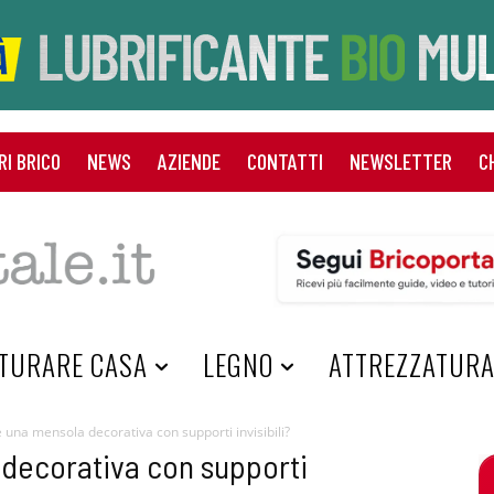
RI BRICO
NEWS
AZIENDE
CONTATTI
NEWSLETTER
C
TURARE CASA
LEGNO
ATTREZZATUR
 una mensola decorativa con supporti invisibili?
decorativa con supporti