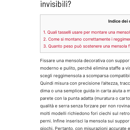
invisibili?
Indice dei
1.
Quali tasselli usare per montare una mensol
2.
Come si montano correttamente i reggimenso
3.
Quanto peso può sostenere una mensola fiss
Fissare una mensola decorativa con supporti
moderno e pulito, perché elimina staffe a vis
scegli reggimensola a scomparsa compatibili
Quindi misura con precisione l’altezza, tracci
dima o una semplice guida in carta aiuta a m
parete con la punta adatta (muratura o cartonge
qualità e serra senza forzare per non rovin
molti modelli richiedono fori ciechi sul ret
perni. Infine inserisci la mensola sui support
giochi. Pertanto, con misurazioni accurate 