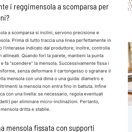
te i reggimensola a scomparsa per
ini?
la a scomparsa si inclini, servono precisione e
nsola. Prima di tutto traccia una linea perfettamente in
 l’interasse indicato dal produttore; inoltre, controlla
n allineati. Quando fori la parete, mantieni la punta
o e fa “scendere” la mensola. Successivamente fissa i
 uniforme, senza deformare il cartongesso o sgranare il
o della mensola con una dima o una guida: diametro e
trimenti la mensola non entra fino in battuta. Infine
ica con una livella: se necessario, regola eventuali
delli) per eliminare micro-inclinazioni. Pertanto,
mensola dritta e stabile.
a mensola fissata con supporti