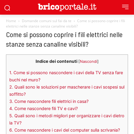
Home
Domande comuni sul fai da te
Come si possono coprire i fili
elettrici nelle stanze senza canaline visibili?
Come si possono coprire i fili elettrici nelle
stanze senza canaline visibili?
Indice dei contenuti
[
Nascondi
]
1.
Come si possono nascondere i cavi della TV senza fare
buchi nel muro?
2.
Quali sono le soluzioni per mascherare i cavi sospesi sul
soffitto?
3.
Come nascondere fili elettrici in casa?
4.
Come nascondere fili TV e cavi?
5.
Quali sono i metodi migliori per organizzare i cavi dietro
la TV?
6.
Come nascondere i cavi del computer sulla scrivania?