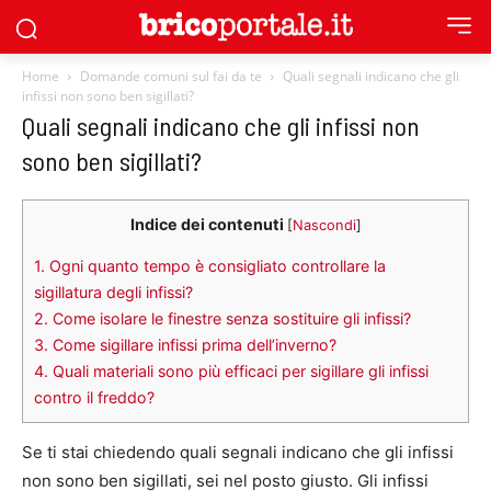
Home
Domande comuni sul fai da te
Quali segnali indicano che gli
infissi non sono ben sigillati?
Quali segnali indicano che gli infissi non
sono ben sigillati?
Indice dei contenuti
[
Nascondi
]
1.
Ogni quanto tempo è consigliato controllare la
sigillatura degli infissi?
2.
Come isolare le finestre senza sostituire gli infissi?
3.
Come sigillare infissi prima dell’inverno?
4.
Quali materiali sono più efficaci per sigillare gli infissi
contro il freddo?
Se ti stai chiedendo quali segnali indicano che gli infissi
non sono ben sigillati, sei nel posto giusto. Gli infissi