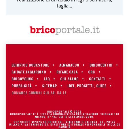
taglia…
EDIBRICO BOOKSTORE
ALMANACCO
BRICOCENTRI
FAIDATE INGIARDINO
RIFARE CASA
CRC
BRICOYOUNG
FAQ
CHI SIAMO
CONTATTI
PUBBLICITÀ
SITEMAP
IDEE, PROGETTI, GUIDE
DOMANDE COMUNI SUL FAI DA TE
BRICOPORTALE © 2026
BRICOPORTALE.IT È TESTATA GIORNALISTICA REGISTRAZIONE TRIBUNALE DI
MILANO, N° 467 DEL 17 SETTEMBRE 2010.
COPYRIGHT ©2026 EDIBRICO SRL - VIALE EMILIO CALDARA, 44 - 20122
MILANO P.IVA 12980140151. DIRETTORE EDITORIALE RESPONSABILE: NICLA DE
CAROLIS