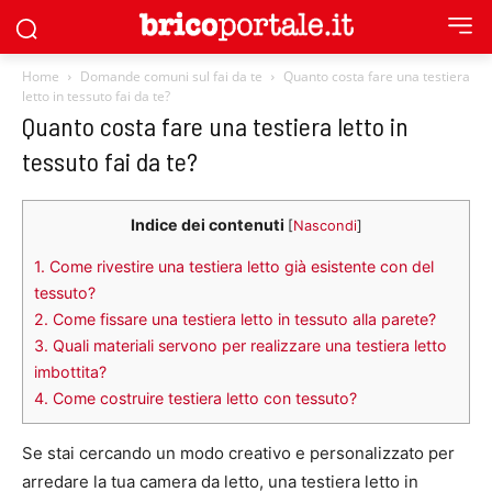
Home
Domande comuni sul fai da te
Quanto costa fare una testiera
letto in tessuto fai da te?
Quanto costa fare una testiera letto in
tessuto fai da te?
Indice dei contenuti
[
Nascondi
]
1.
Come rivestire una testiera letto già esistente con del
tessuto?
2.
Come fissare una testiera letto in tessuto alla parete?
3.
Quali materiali servono per realizzare una testiera letto
imbottita?
4.
Come costruire testiera letto con tessuto?
Se stai cercando un modo creativo e personalizzato per
arredare la tua camera da letto, una testiera letto in