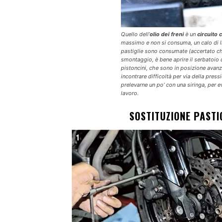
Quello dell’
olio dei freni
è un
circuito 
massimo e non si consuma, un calo di li
pastiglie sono consumate (accertato che 
smontaggio, è bene aprire il serbatoio de
pistoncini, che sono in posizione avanza
incontrare difficoltà per via della pres
prelevarne un po’ con una siringa, per e
lavoro.
SOSTITUZIONE PASTI