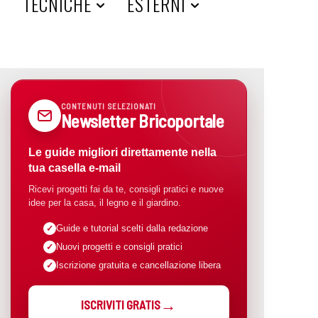
A
TECNICHE
ESTERNI
CONTENUTI SELEZIONATI
Newsletter Bricoportale
Le guide migliori direttamente nella
tua casella e-mail
Ricevi progetti fai da te, consigli pratici e nuove
idee per la casa, il legno e il giardino.
Guide e tutorial scelti dalla redazione
Nuovi progetti e consigli pratici
Iscrizione gratuita e cancellazione libera
ISCRIVITI GRATIS