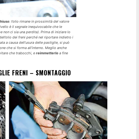
chiuso
: l’olio rimane in prossimità del valore
vello è il segnale inequivocabile che le
non ci sia una perdita). Prima di iniziare lo
ll’olio dei freni perché nel riportare indietro i
ta a causa dell’usura delle pastiglie, si può
sione che si forma all’interno. Meglio anche
vitare che trabocchi, e
reimmetterlo
a fine
GLIE FRENI – SMONTAGGIO