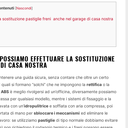
ontenuti
[
Nascondi
]
 sostituzione pastiglie freni anche nel garage di casa nostra
POSSIAMO EFFETTUARE LA SOSTITUZIONE
 DI CASA NOSTRA
antenere una guida sicura, senza contare che oltre un certo
ui quali si formano “solchi” che ne impongono la
rettifica
o la
a ABS
è meglio rivolgersi ad un’officina, diversamente possiamo
tessa per qualsiasi modello, mentre i sistemi di fissaggio e la
lavata con un’
idropulitrice
e soffiata con aria compressa, poi
rtata di mano per
sbloccare i meccanismi
ed eliminare le
lavoro: se utilizziamo
pastiglie
di tipo normale dobbiamo evitare
g) non richiedono il rodaggio termico e i freni possono essere