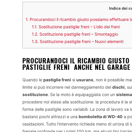
Indice dei c
1.
Procurandoci il ricambio giusto possiamo effettuare la
1.1.
Sostituzione pastiglie freni – L’olio dei freni
1.2.
Sostituzione pastiglie freni – Smontaggio
1.3.
Sostituzione pastiglie freni – Nuovi elementi
PROCURANDOCI IL RICAMBIO GIUSTO 
PASTIGLIE FRENI ANCHE NEL GARAGE
Quando le
pastiglie freni
si
usurano
, non è possibile m
limite si può incorrere nel danneggiamento dei
dischi
, s
sostituzione
. Se la moto è equipaggiata con un
sistem
procedere noi stessi alla sostituzione: la procedura è la s
forma delle pastiglie sono variabili. La zona di lavoro va 
bastano pochi attrezzi e una
bomboletta di WD-40
a po
ossidazioni. Tutto l’intervento richiede meno di un’ora di 
frenate profonde per i primi 100 km, ma alcuni tipi (racin