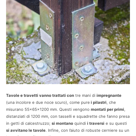
Tavole e travetti vanno trattati con
tre mani di
impregnante
(una incolore e due noce scuro), come pure
i pilastri
, che
misurano 55x65x1200 mm. Questi vengono
montati per primi
,
distanziati di 1200 mm, con tasselli e squadrette che fanno presa
in getti di calcestruzzo;
si montano
quindi
i traversi
e su questi
si avvitano le tavole
. Infine, con l’aiuto di robuste cerniere su un