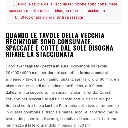
1.
Quando le tavole della vecchia recinzione sono consumate,
spaccate e cotte dal sole bisogna rifare la staccionata
1.1.
Staccionata a onda: tutti i passaggi
QUANDO LE TAVOLE DELLA VECCHIA
RECINZIONE SONO CONSUMATE,
SPACCATE E COTTE DAL SOLE BISOGNA
RIFARE LA STACCIONATA
Dopo aver
tagliato i pezzi a misura
, ricavandoli da tavole
20x100x4000 mm, per dare ai pannelli la
forma a onda
si
allineano 7 tavole su un piano, distanziate fra loro di 60 mm, e si
piantano due chiodi nella prima e nell’ultima, a 100 mm
dall’estremità superiore, ma senza mandarli a fondo. Questi
servono per bloccare ai lati un listello sottile e flessibile per
tirarlo al centro fino a lambire l’estremità della tavola: tenendolo
in questa posizione si traccia a matita l’arco. Al contrario, per le
tavole del pannello adiacente, si realizza la concavità, flettendo
nel mezzo il listello tirandolo in basso di 100 mm.