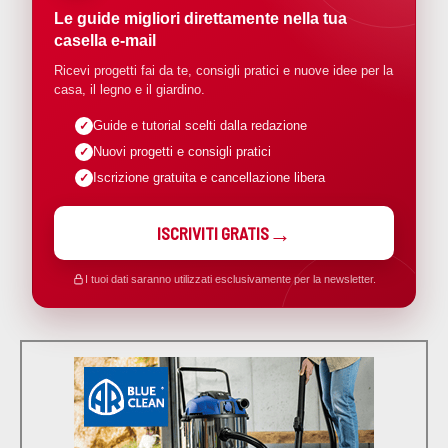
Le guide migliori direttamente nella tua
casella e-mail
Ricevi progetti fai da te, consigli pratici e nuove idee per la
casa, il legno e il giardino.
Guide e tutorial scelti dalla redazione
Nuovi progetti e consigli pratici
Iscrizione gratuita e cancellazione libera
ISCRIVITI GRATIS
I tuoi dati saranno utilizzati esclusivamente per la newsletter.