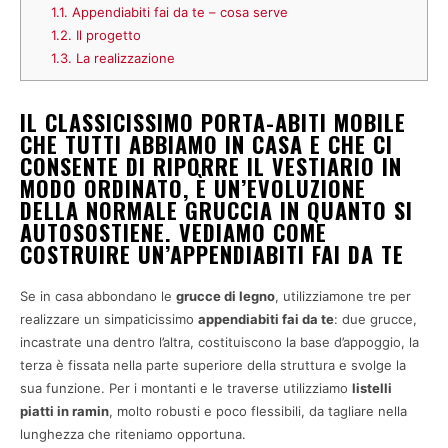
1.1.
Appendiabiti fai da te – cosa serve
1.2.
Il progetto
1.3.
La realizzazione
IL CLASSICISSIMO PORTA-ABITI MOBILE
CHE TUTTI ABBIAMO IN CASA E CHE CI
CONSENTE DI RIPORRE IL VESTIARIO IN
MODO ORDINATO, È UN’EVOLUZIONE
DELLA NORMALE GRUCCIA IN QUANTO SI
AUTOSOSTIENE. VEDIAMO COME
COSTRUIRE UN’APPENDIABITI FAI DA TE
Se in casa abbondano le
grucce di legno
, utilizziamone tre per
realizzare un simpaticissimo
appendiabiti fai da te
: due grucce,
incastrate una dentro l’altra, costituiscono la base d’appoggio, la
terza è fissata nella parte superiore della struttura e svolge la
sua funzione. Per i montanti e le traverse utilizziamo
listelli
piatti in ramin
, molto robusti e poco flessibili, da tagliare nella
lunghezza che riteniamo opportuna.