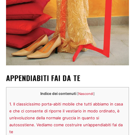
APPENDIABITI FAI DA TE
Indice dei contenuti
[
Nascondi
]
1.
Il classicissimo porta-abiti mobile che tutti abbiamo in casa
e che ci consente di riporre il vestiario in modo ordinato, è
un’evoluzione della normale gruccia in quanto si
autosostiene. Vediamo come costruire un’appendiabiti fai da
te