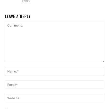
REPLY
LEAVE A REPLY
Comment:
Na
Ema
Web