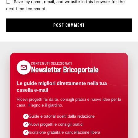
Save my name, email, and website in this browser for the
next time I comment.
CONTENUTI SELEZIONATI
Newsletter Bricoportale
Le guide migliori direttamente nella tua
casella e-mail
Ricevi progetti fai da te, consigli pratici e nuove idee per la
casa, il legno e il giardino.
Guide e tutorial scelti dalla redazione
Nuovi progetti e consigli pratici
Iscrizione gratuita e cancellazione libera