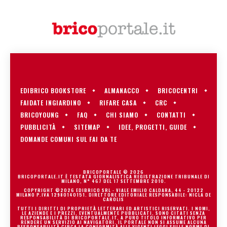
EDIBRICO BOOKSTORE
ALMANACCO
BRICOCENTRI
FAIDATE INGIARDINO
RIFARE CASA
CRC
BRICOYOUNG
FAQ
CHI SIAMO
CONTATTI
PUBBLICITÀ
SITEMAP
IDEE, PROGETTI, GUIDE
DOMANDE COMUNI SUL FAI DA TE
BRICOPORTALE © 2026
BRICOPORTALE.IT È TESTATA GIORNALISTICA REGISTRAZIONE TRIBUNALE DI
MILANO, N° 467 DEL 17 SETTEMBRE 2010.
COPYRIGHT ©2026 EDIBRICO SRL - VIALE EMILIO CALDARA, 44 - 20122
MILANO P.IVA 12980140151. DIRETTORE EDITORIALE RESPONSABILE: NICLA DE
CAROLIS
TUTTI I DIRITTI DI PROPRIETÀ LETTERARI ED ARTISTICI RISERVATI. I NOMI,
LE AZIENDE E I PREZZI, EVENTUALMENTE PUBBLICATI, SONO CITATI SENZA
RESPONSABILITÀ DI BRICOPORTALE.IT, A PURO TITOLO INFORMATIVO PER
RENDERE UN SERVIZIO AI NAVIGATORI. IL PORTALE NON SI ASSUME ALCUNA
RESPONSABILITÀ CIRCA LA CONFORMITÀ ALLE VIGENTI LEGGI SULLE NORME DI