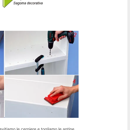
 svitiamo le cerniere e togliamo le antine.