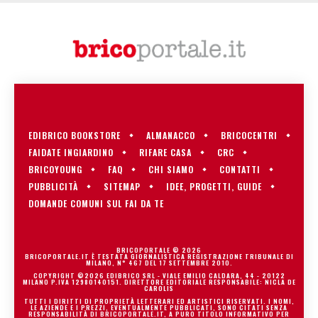
EDIBRICO BOOKSTORE
ALMANACCO
BRICOCENTRI
FAIDATE INGIARDINO
RIFARE CASA
CRC
BRICOYOUNG
FAQ
CHI SIAMO
CONTATTI
PUBBLICITÀ
SITEMAP
IDEE, PROGETTI, GUIDE
DOMANDE COMUNI SUL FAI DA TE
BRICOPORTALE © 2026
BRICOPORTALE.IT È TESTATA GIORNALISTICA REGISTRAZIONE TRIBUNALE DI
MILANO, N° 467 DEL 17 SETTEMBRE 2010.
COPYRIGHT ©2026 EDIBRICO SRL - VIALE EMILIO CALDARA, 44 - 20122
MILANO P.IVA 12980140151. DIRETTORE EDITORIALE RESPONSABILE: NICLA DE
CAROLIS
TUTTI I DIRITTI DI PROPRIETÀ LETTERARI ED ARTISTICI RISERVATI. I NOMI,
LE AZIENDE E I PREZZI, EVENTUALMENTE PUBBLICATI, SONO CITATI SENZA
RESPONSABILITÀ DI BRICOPORTALE.IT, A PURO TITOLO INFORMATIVO PER