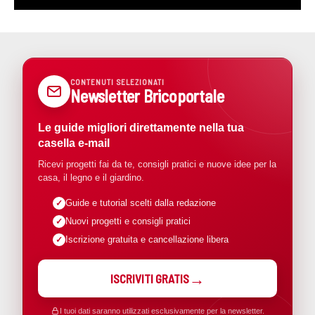
CONTENUTI SELEZIONATI
Newsletter Bricoportale
Le guide migliori direttamente nella tua
casella e-mail
Ricevi progetti fai da te, consigli pratici e nuove idee per la
casa, il legno e il giardino.
Guide e tutorial scelti dalla redazione
Nuovi progetti e consigli pratici
Iscrizione gratuita e cancellazione libera
ISCRIVITI GRATIS
I tuoi dati saranno utilizzati esclusivamente per la newsletter.