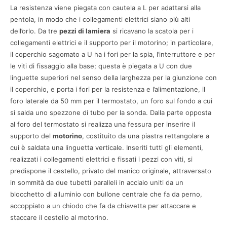
La resistenza viene piegata con cautela a L per adattarsi alla
pentola, in modo che i collegamenti elettrici siano più alti
dell’orlo. Da tre
pezzi di lamiera
si ricavano la scatola per i
collegamenti elettrici e il supporto per il motorino; in particolare,
il coperchio sagomato a U ha i fori per la spia, l’interruttore e per
le viti di fissaggio alla base; questa è piegata a U con due
linguette superiori nel senso della larghezza per la giunzione con
il coperchio, e porta i fori per la resistenza e l’alimentazione, il
foro laterale da 50 mm per il termostato, un foro sul fondo a cui
si salda uno spezzone di tubo per la sonda. Dalla parte opposta
al foro del termostato si realizza una fessura per inserire il
supporto del
motorino
, costituito da una piastra rettangolare a
cui è saldata una linguetta verticale. Inseriti tutti gli elementi,
realizzati i collegamenti elettrici e fissati i pezzi con viti, si
predispone il cestello, privato del manico originale, attraversato
in sommità da due tubetti paralleli in acciaio uniti da un
blocchetto di alluminio con bullone centrale che fa da perno,
accoppiato a un chiodo che fa da chiavetta per attaccare e
staccare il cestello al motorino.