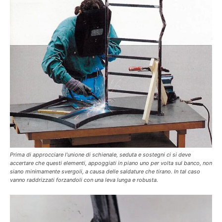
Prima di approcciare l’unione di schienale, seduta e sostegni ci si deve
accertare che questi elementi, appoggiati in piano uno per volta sul banco, non
siano minimamente svergoli, a causa delle saldature che tirano. In tal caso
vanno raddrizzati forzandoli con una leva lunga e robusta.