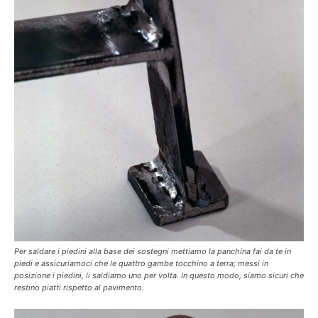
Per saldare i piedini alla base dei sostegni mettiamo la panchina fai da te in
piedi e assicuriamoci che le quattro gambe tocchino a terra; messi in
posizione i piedini, li saldiamo uno per volta. In questo modo, siamo sicuri che
restino piatti rispetto al pavimento.