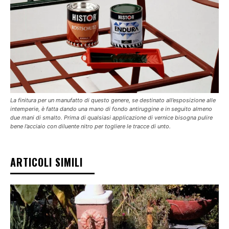
La finitura per un manufatto di questo genere, se destinato all’esposizione alle
intemperie, è fatta dando una mano di fondo antiruggine e in seguito almeno
due mani di smalto. Prima di qualsiasi applicazione di vernice bisogna pulire
bene l’acciaio con diluente nitro per togliere le tracce di unto.
ARTICOLI SIMILI