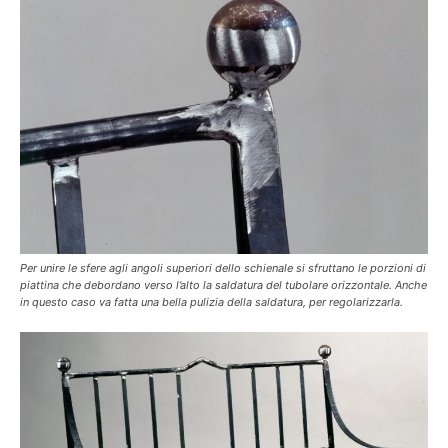
Per unire le sfere agli angoli superiori dello schienale si sfruttano le porzioni di
piattina che debordano verso l’alto la saldatura del tubolare orizzontale. Anche
in questo caso va fatta una bella pulizia della saldatura, per regolarizzarla.