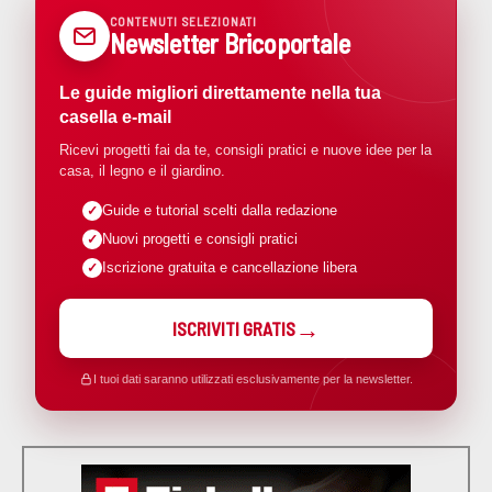
CONTENUTI SELEZIONATI
Newsletter Bricoportale
Le guide migliori direttamente nella tua
casella e-mail
Ricevi progetti fai da te, consigli pratici e nuove idee per la
casa, il legno e il giardino.
Guide e tutorial scelti dalla redazione
Nuovi progetti e consigli pratici
Iscrizione gratuita e cancellazione libera
ISCRIVITI GRATIS
I tuoi dati saranno utilizzati esclusivamente per la newsletter.