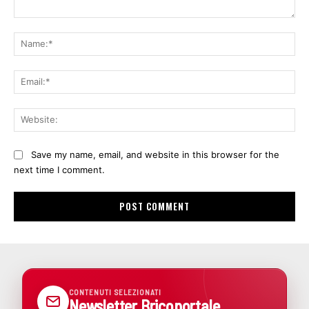
Comment:
Na
Ema
Web
Save my name, email, and website in this browser for the
next time I comment.
CONTENUTI SELEZIONATI
Newsletter Bricoportale