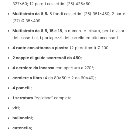
327×60; 12 pareti cassettini (25) 426×60
Multistrato da 6,5
: 6 fondi cassettini (26) 351×450; 2 barre
(27) Ø 35×409
Multistrato da 6,5, 15 e 18
, a numero e misura, per i divisori
dei cassettini, i portapezzi del carrello ed altri accessori
4 ruote con attacco a piastra
(2 piroettanti) Ø 100;
2 coppie di guide scorrevoli da 450
;
4 cerniere da incasso
con apertura a 270°;
cerniere a libro
(4 da 80×50 e 2 da 60×40);
4 pomelli
;
1 serratura
“egiziana” completa;
viti
;
bulloncini
;
catenella
;