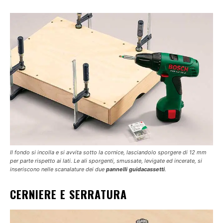
Il fondo si incolla e si avvita sotto la cornice, lasciandolo sporgere di 12 mm
per parte rispetto ai lati. Le ali sporgenti, smussate, levigate ed incerate, si
inseriscono nelle scanalature dei due
pannelli guidacassetti
.
CERNIERE E SERRATURA