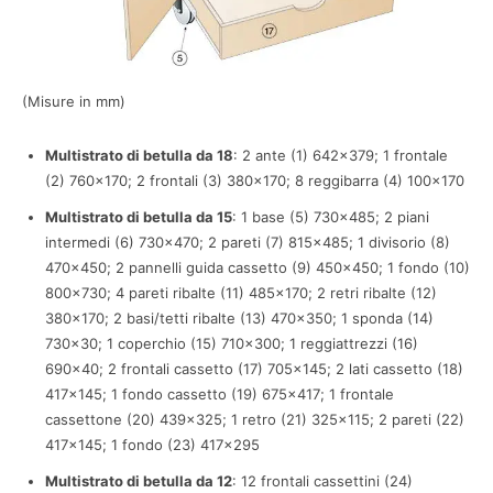
(Misure in mm)
Multistrato di betulla da 18
: 2 ante (1) 642×379; 1 frontale
(2) 760×170; 2 frontali (3) 380×170; 8 reggibarra (4) 100×170
Multistrato di betulla da 15
: 1 base (5) 730×485; 2 piani
intermedi (6) 730×470; 2 pareti (7) 815×485; 1 divisorio (8)
470×450; 2 pannelli guida cassetto (9) 450×450; 1 fondo (10)
800×730; 4 pareti ribalte (11) 485×170; 2 retri ribalte (12)
380×170; 2 basi/tetti ribalte (13) 470×350; 1 sponda (14)
730×30; 1 coperchio (15) 710×300; 1 reggiattrezzi (16)
690×40; 2 frontali cassetto (17) 705×145; 2 lati cassetto (18)
417×145; 1 fondo cassetto (19) 675×417; 1 frontale
cassettone (20) 439×325; 1 retro (21) 325×115; 2 pareti (22)
417×145; 1 fondo (23) 417×295
Multistrato di betulla da 12
: 12 frontali cassettini (24)