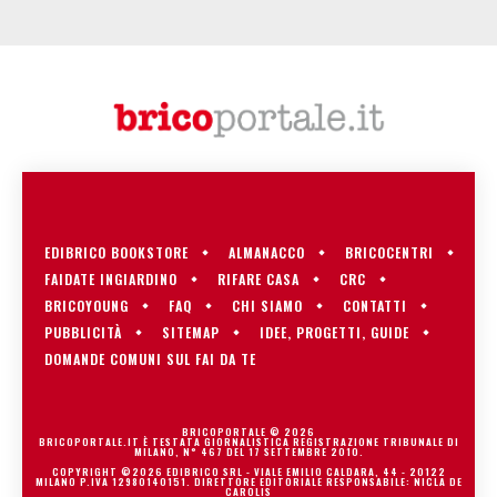
EDIBRICO BOOKSTORE
ALMANACCO
BRICOCENTRI
FAIDATE INGIARDINO
RIFARE CASA
CRC
BRICOYOUNG
FAQ
CHI SIAMO
CONTATTI
PUBBLICITÀ
SITEMAP
IDEE, PROGETTI, GUIDE
DOMANDE COMUNI SUL FAI DA TE
BRICOPORTALE © 2026
BRICOPORTALE.IT È TESTATA GIORNALISTICA REGISTRAZIONE TRIBUNALE DI
MILANO, N° 467 DEL 17 SETTEMBRE 2010.
COPYRIGHT ©2026 EDIBRICO SRL - VIALE EMILIO CALDARA, 44 - 20122
MILANO P.IVA 12980140151. DIRETTORE EDITORIALE RESPONSABILE: NICLA DE
CAROLIS