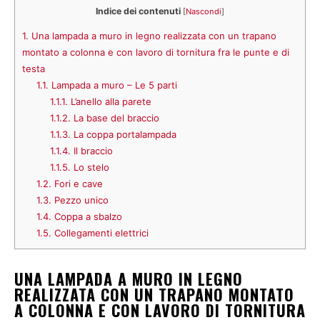
Indice dei contenuti
[
Nascondi
]
1.
Una lampada a muro in legno realizzata con un trapano
montato a colonna e con lavoro di tornitura fra le punte e di
testa
1.1.
Lampada a muro – Le 5 parti
1.1.1.
L’anello alla parete
1.1.2.
La base del braccio
1.1.3.
La coppa portalampada
1.1.4.
Il braccio
1.1.5.
Lo stelo
1.2.
Fori e cave
1.3.
Pezzo unico
1.4.
Coppa a sbalzo
1.5.
Collegamenti elettrici
UNA LAMPADA A MURO IN LEGNO
REALIZZATA CON UN TRAPANO MONTATO
A COLONNA E CON LAVORO DI TORNITURA