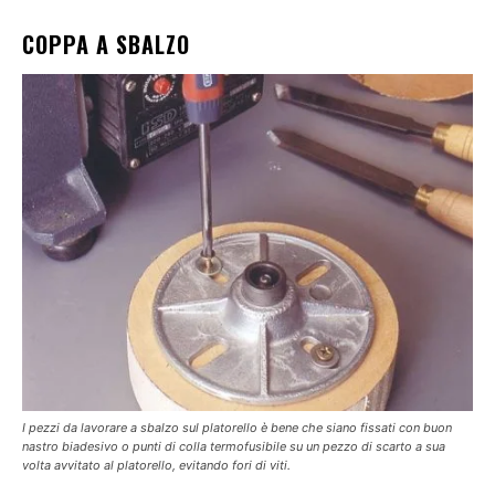
COPPA A SBALZO
I pezzi da lavorare a sbalzo sul platorello è bene che siano fissati con buon
nastro biadesivo o punti di colla termofusibile su un pezzo di scarto a sua
volta avvitato al platorello, evitando fori di viti.