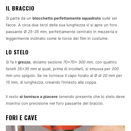
IL BRACCIO
Si parte da un
blocchetto perfettamente squadrato
sulle sei
facce. A circa due terzi della sua lunghezza vi si apre un foro
passante
Ø 25-35 mm
, perfettamente centrato in mezzeria e
leggermente inclinato come le torce dei film in costume.
LO STELO
Si fa il
grezzo
, diciamo sezione
70x70x 300 mm
, con quattro
listelli
35×35 mm
ai quali, prima di incollarli, si smussa per
200
mm
uno spigolo. Se ne tornisce il capo forato al
Ø di 20 mm
per
15 mm
, di lunghezza, creando l’innesto alla coppa.
Il resto
si tornisce a piacere
tenendo presente che lo stelo deve
inserirsi con precisione nel foro passante del braccio.
FORI E CAVE