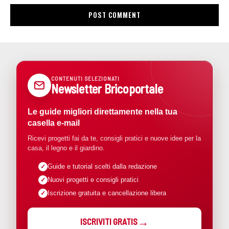
CONTENUTI SELEZIONATI
Newsletter Bricoportale
Le guide migliori direttamente nella tua
casella e-mail
Ricevi progetti fai da te, consigli pratici e nuove idee per la
casa, il legno e il giardino.
Guide e tutorial scelti dalla redazione
Nuovi progetti e consigli pratici
Iscrizione gratuita e cancellazione libera
ISCRIVITI GRATIS