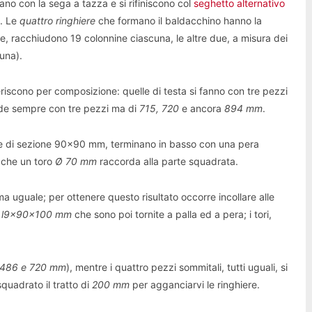
ano con la sega a tazza e si rifiniscono col
seghetto alternativo
i. Le
quattro ringhiere
che formano il baldacchino hanno la
te, racchiudono 19 colonnine ciascuna, le altre due, a misura dei
una).
eriscono per composizione: quelle di testa si fanno con tre pezzi
iede sempre con tre pezzi ma di
715, 720
e ancora
894 mm
.
ale di sezione 90×90 mm, terminano in basso con una pera
 che un toro
Ø 70 mm
raccorda alla parte squadrata.
 uguale; per ottenere questo risultato occorre incollare alle
e
l9x90x100 mm
che sono poi tornite a palla ed a pera; i tori,
 486 e 720 mm
), mentre i quattro pezzi sommitali, tutti uguali, si
quadrato il tratto di
200 mm
per agganciarvi le ringhiere.