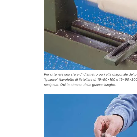
Per ottenere una sfera di diametro pari alla diagonale del
“guance” (tavolette di listellare di 19x90x100 e 19x90x300 mm
scalpello. Qui lo sbozzo delle guance lunghe.