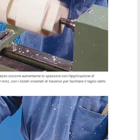
 pezzo occorre aumentarne lo spessore con l’applicazione di
), con i listelli orientati di traverso per facilitare il taglio dello