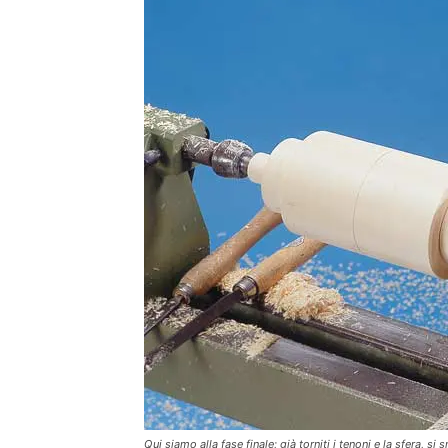
Qui siamo alla fase finale; già torniti i tenoni e la sfera, si