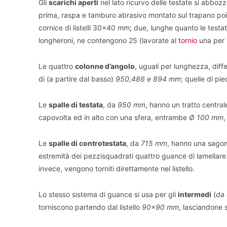
Gli
scarichi aperti
nel lato ricurvo delle testate si abbozz
prima, raspa e tamburo abrasivo montato sul trapano po
cornice di listelli 30×40 mm; due, lunghe quanto le testa
longheroni, ne contengono 25 (lavorate al
tornio
una per 
Le quattro
colonne d’angolo
, uguali per lunghezza, diff
di (a partire dal basso)
950,486 e 894 mm
; quelle di p
Le
spalle di testata
, da
950 mm
, hanno un tratto centr
capovolta ed in alto con una sfera, entrambe
Ø 100 mm
,
Le
spalle di controtestata
, da
715 mm
, hanno una sagoma
estremità dei pezzisquadrati quattro guance di lamellar
invece, vengono torniti direttamente nel listello.
Lo stesso sistema di guance si usa per gli
intermedi
(
da
torniscono partendo dal listello
90×90 mm
, lasciandone s