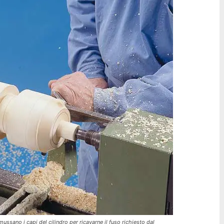
 smussano i capi del cilindro per ricavarne il fuso richiesto dal