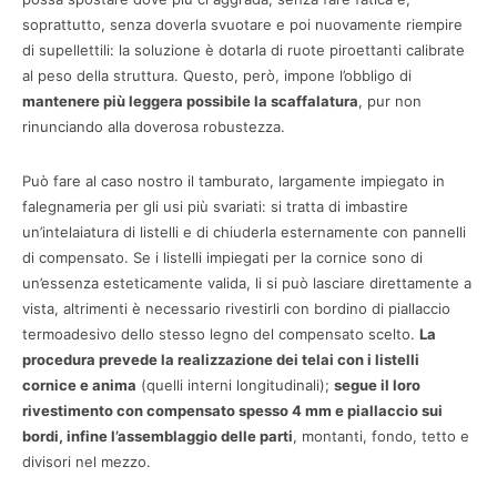
soprattutto, senza doverla svuotare e poi nuovamente riempire
di supellettili: la soluzione è dotarla di ruote piroettanti calibrate
al peso della struttura. Questo, però, impone l’obbligo di
mantenere più leggera possibile la scaffalatura
, pur non
rinunciando alla doverosa robustezza.
Può fare al caso nostro il tamburato, largamente impiegato in
falegnameria per gli usi più svariati: si tratta di imbastire
un’intelaiatura di listelli e di chiuderla esternamente con pannelli
di compensato. Se i listelli impiegati per la cornice sono di
un’essenza esteticamente valida, li si può lasciare direttamente a
vista, altrimenti è necessario rivestirli con bordino di piallaccio
termoadesivo dello stesso legno del compensato scelto.
La
procedura prevede la realizzazione dei telai con i listelli
cornice e anima
(quelli interni longitudinali);
segue il loro
rivestimento con compensato spesso 4 mm e piallaccio sui
bordi, infine l’assemblaggio delle parti
, montanti, fondo, tetto e
divisori nel mezzo.