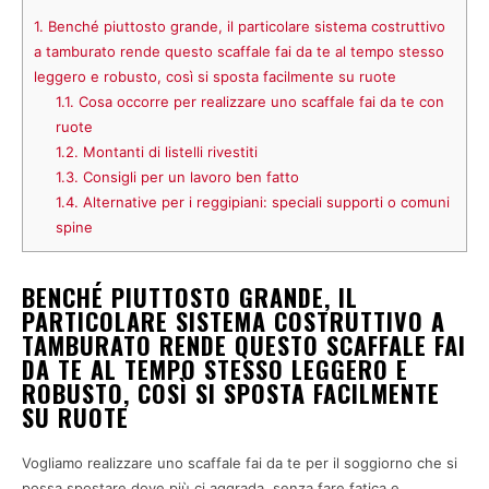
1.
Benché piuttosto grande, il particolare sistema costruttivo
a tamburato rende questo scaffale fai da te al tempo stesso
leggero e robusto, così si sposta facilmente su ruote
1.1.
Cosa occorre per realizzare uno scaffale fai da te con
ruote
1.2.
Montanti di listelli rivestiti
1.3.
Consigli per un lavoro ben fatto
1.4.
Alternative per i reggipiani: speciali supporti o comuni
spine
BENCHÉ PIUTTOSTO GRANDE, IL
PARTICOLARE SISTEMA COSTRUTTIVO A
TAMBURATO RENDE QUESTO SCAFFALE FAI
DA TE AL TEMPO STESSO LEGGERO E
ROBUSTO, COSÌ SI SPOSTA FACILMENTE
SU RUOTE
Vogliamo realizzare uno scaffale fai da te per il soggiorno che si
possa spostare dove più ci aggrada, senza fare fatica e,