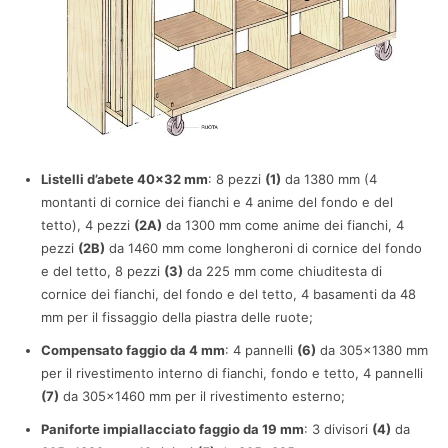
Listelli d’abete 40×32 mm
: 8 pezzi
(1)
da 1380 mm (4
montanti di cornice dei fianchi e 4 anime del fondo e del
tetto), 4 pezzi
(2A)
da 1300 mm come anime dei fianchi, 4
pezzi
(2B)
da 1460 mm come longheroni di cornice del fondo
e del tetto, 8 pezzi
(3)
da 225 mm come chiuditesta di
cornice dei fianchi, del fondo e del tetto, 4 basamenti da 48
mm per il fissaggio della piastra delle ruote;
Compensato faggio da 4 mm
: 4 pannelli
(6)
da 305×1380 mm
per il rivestimento interno di fianchi, fondo e tetto, 4 pannelli
(7)
da 305×1460 mm per il rivestimento esterno;
Paniforte impiallacciato faggio da 19 mm
: 3 divisori
(4)
da