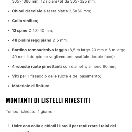
305×1380 mm, 12 ripiani
(5)
da 305×325 mm;
Chiodi d’acciaio
a testa piatta 2,5×50 mm;
Colla vinilica
;
12 spine
Ø 10×40 mm;
48 piolini reggipiano
Ø 5 mm;
Bordino termoadesivo faggio
(8,5 m largo 20 mm e 6 m largo
40 mm, il doppio se vogliamo uno scaffale double face);
4 robuste ruote piroettanti
con diametro almeno 80 mm;
Viti
per il fissaggio delle ruote e del basamento;
Materiale di finitura
.
MONTANTI DI LISTELLI RIVESTITI
Tempo richiesto:
1 giorno
Unire con colla e chiodi i listelli per realizzare i telai dei