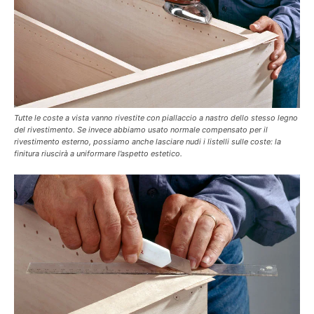
Tutte le coste a vista vanno rivestite con piallaccio a nastro dello stesso legno
del rivestimento. Se invece abbiamo usato normale compensato per il
rivestimento esterno, possiamo anche lasciare nudi i listelli sulle coste: la
finitura riuscirà a uniformare l’aspetto estetico.