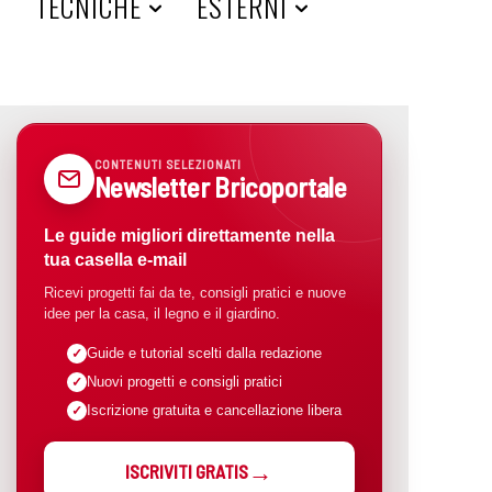
A
TECNICHE
ESTERNI
CONTENUTI SELEZIONATI
Newsletter Bricoportale
Le guide migliori direttamente nella
tua casella e-mail
Ricevi progetti fai da te, consigli pratici e nuove
idee per la casa, il legno e il giardino.
Guide e tutorial scelti dalla redazione
Nuovi progetti e consigli pratici
Iscrizione gratuita e cancellazione libera
ISCRIVITI GRATIS