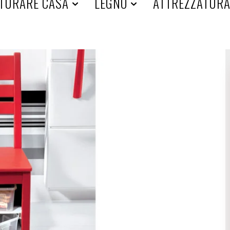
TURARE CASA
LEGNO
ATTREZZATUR