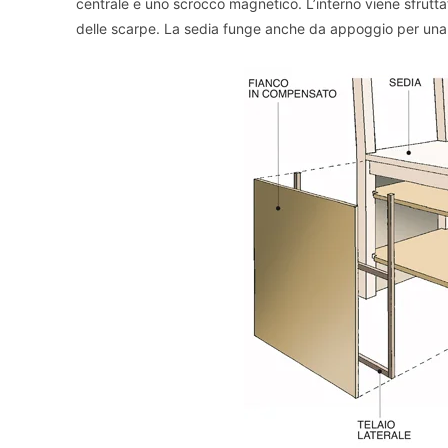
centrale e uno scrocco magnetico. L’interno viene sfruttat
delle scarpe. La sedia funge anche da appoggio per una