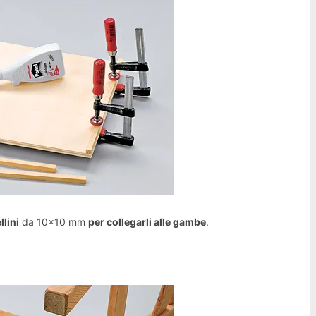
llini
da 10×10 mm
per collegarli alle gambe
.