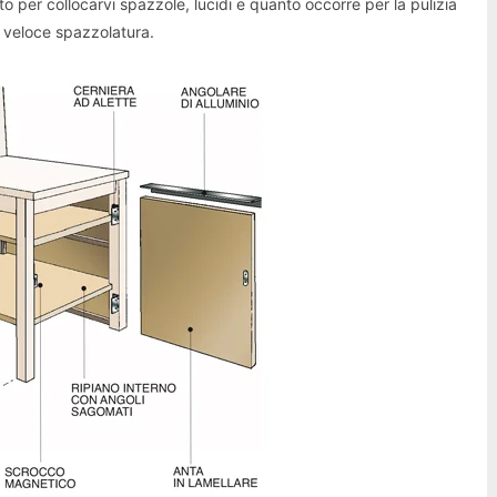
o per collocarvi spazzole, lucidi e quanto occorre per la pulizia
 veloce spazzolatura.