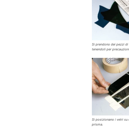
Si prendono dei pezzi di 
tenendoli per precauzione 
Si posizionano i vetri su
prisma.