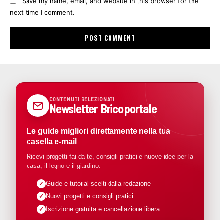
Save my name, email, and website in this browser for the
next time I comment.
CONTENUTI SELEZIONATI
Newsletter Bricoportale
Le guide migliori direttamente nella tua
casella e-mail
Ricevi progetti fai da te, consigli pratici e nuove idee per la
casa, il legno e il giardino.
Guide e tutorial scelti dalla redazione
Nuovi progetti e consigli pratici
Iscrizione gratuita e cancellazione libera