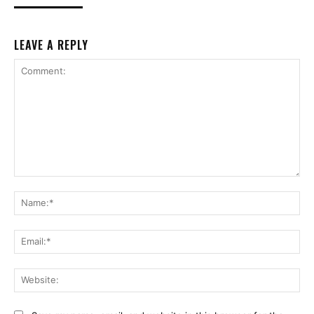
LEAVE A REPLY
Comment:
Na
Ema
Web