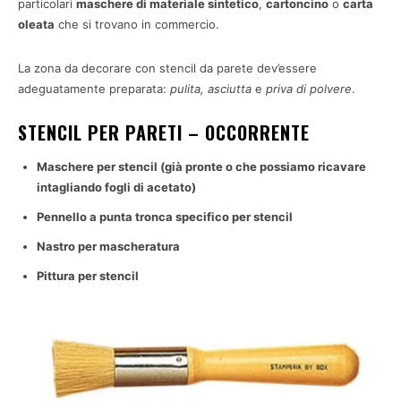
particolari
maschere di materiale sintetico
,
cartoncino
o
carta
oleata
che si trovano in commercio.
La zona da decorare con stencil da parete dev’essere
adeguatamente preparata:
pulita, asciutta
e
priva di polvere
.
STENCIL PER PARETI – OCCORRENTE
Maschere per stencil (già pronte o che possiamo ricavare
intagliando fogli di acetato)
Pennello a punta tronca specifico per stencil
Nastro per mascheratura
Pittura per stencil